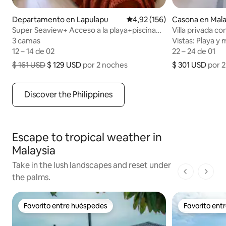
Departamento en Lapulapu
Calificación promedio: 4,92 
4,92 (156)
Casona en Mal
Super Seaview+ Acceso a la playa+piscina
Villa privada co
cerca del aeropuerto.
3 camas
3 camas
Vistas: Playa y
Vistas: Playa y
12 – 14 de 02
12 – 14 de 02
22 – 24 de 01
22 – 24 de 01
$ 161 USD
$ 129 USD
por 2 noches
$ 301 USD
$ 301 USD por 
por 
$ 129 USD por 2 noches, precio original: $ 161 USD
Discover the Philippines
Escape to tropical weather in
Malaysia
Take in the lush landscapes and reset under
1 de 1 pági
the palms.
Favorito entre huéspedes
Favorito ent
Favorito entre huéspedes
Favorito ent