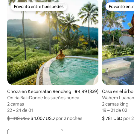
Favorito entre huéspedes
Favorito ent
Favorito entre huéspedes
Favorito ent
Choza en Kecamatan Rendang
Calificación promedio: 4,99 
4,99 (339)
Casa en el árbo
Oniria Bali•Donde los sueños nunca
Wahem Luanan 
terminan
con vistas al río
2 camas
2 camas
2 camas king
2 camas king
22 – 24 de 01
22 – 24 de 01
19 – 21 de 02
19 – 21 de 02
$ 1.118 USD
$ 1.007 USD
por 2 noches
$ 781 USD
$ 781 USD por 
por 
$ 1.007 USD por 2 noches, precio original: $ 1.118 USD