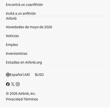
Encontrá un coanfitrión
Invitá a un anfitrión
Airbnb
Novedades de mayo de 2026
Noticias
Empleo
Inversionistas
Estadías en Airbnb.org
Sección del pie de página
Español (AR)
$
USD
© 2026 Airbnb, Inc.
Privacidad
·
Términos