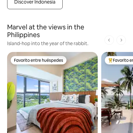
Discover Indonesia
Marvel at the views in the
Philippines
1 de 1 pági
Island-hop into the year of the rabbit.
Favorito entre huéspedes
Favorito 
Favorito entre huéspedes
Favorito en