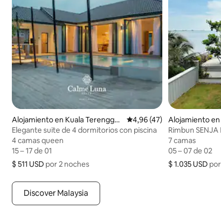
Alojamiento en Kuala Terengga
Calificación promedio: 4,96
4,96 (47)
Alojamiento en
nu
Elegante suite de 4 dormitorios con piscina
Rimbun SENJA Po
al atardecer
4 camas queen
4 camas queen
7 camas
7 camas
15 – 17 de 01
15 – 17 de 01
05 – 07 de 02
05 – 07 de 02
$ 511 USD
$ 511 USD por 2 noches
por 2 noches
$ 1.035 USD
$ 1.035 USD po
por
Discover Malaysia