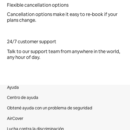
Flexible cancellation options
Cancellation options make it easy to re-book if your
plans change.
24/7 customer support
Talk to our support team from anywhere in the world,
any hour of day.
Ayuda
Pie de página del sitio web
Centro de ayuda
Obtené ayuda con un problema de seguridad
AirCover
Lucha contra la discriminación