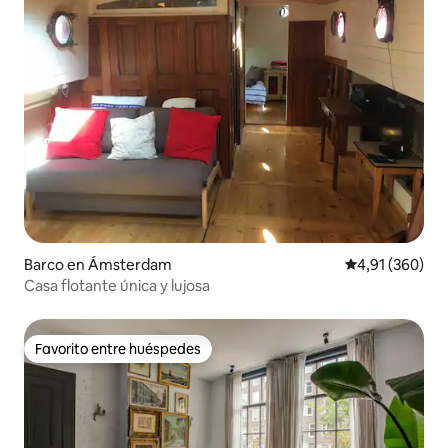
Barco en Ámsterdam
Calificación pr
4,91 (360)
Casa flotante única y lujosa
Favorito entre huéspedes
Favorito entre huéspedes