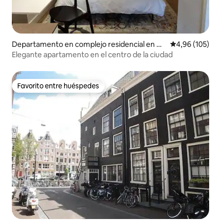
Departamento en complejo residencial en Á
Calificación pr
4,96 (105)
msterdam
Elegante apartamento en el centro de la ciudad
Favorito entre huéspedes
Favorito entre huéspedes