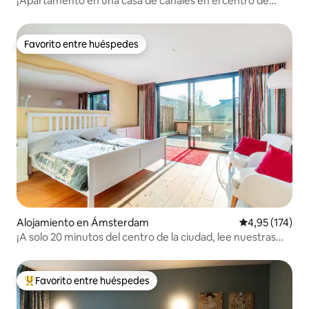
¡Apartamento en una casa de canales en el centro de
Ámsterdam!
Favorito entre huéspedes
Favorito entre huéspedes
Alojamiento en Ámsterdam
Calificación p
4,95 (174)
¡A solo 20 minutos del centro de la ciudad, lee nuestras
reseñas !
Favorito entre huéspedes
Favorito entre los huéspedes más destacados