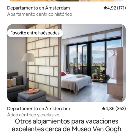
Departamento en Ámsterdam
Calificación p
4,92 (171)
Apartamento céntrico histórico
Favorito entre huéspedes
Favorito entre huéspedes
Departamento en Ámsterdam
Calificación pr
4,86 (363)
Ático céntrico y exclusivo
Otros alojamientos para vacaciones
excelentes cerca de Museo Van Gogh