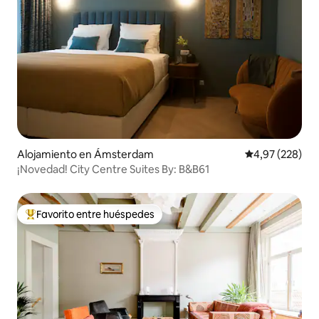
Alojamiento en Ámsterdam
Calificación pr
4,97 (228)
¡Novedad! City Centre Suites By: B&B61
Favorito entre huéspedes
Favorito entre los huéspedes más destacados