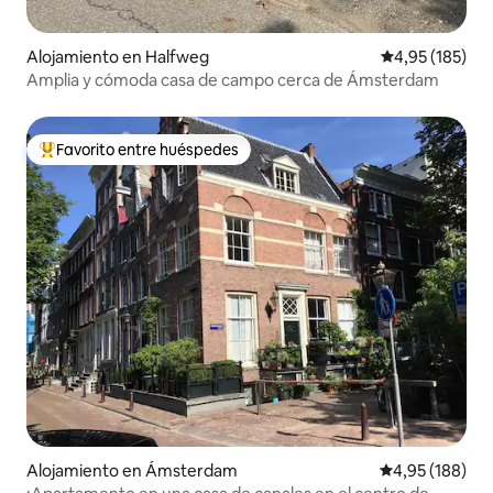
Alojamiento en Halfweg
Calificación p
4,95 (185)
Amplia y cómoda casa de campo cerca de Ámsterdam
Favorito entre huéspedes
Favorito entre los huéspedes más destacados
Alojamiento en Ámsterdam
Calificación pr
4,95 (188)