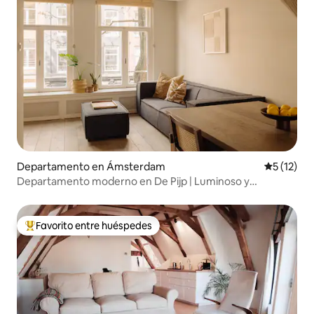
Departamento en Ámsterdam
Calificaci
5 (12)
Departamento moderno en De Pijp | Luminoso y
silencioso | Aire acondicionado
Favorito entre huéspedes
Favorito entre los huéspedes más destacados