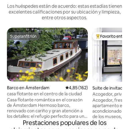
Los huéspedes están de acuerdo: estas estadías tienen
excelentes calificaciones por su ubicación y limpieza,
entre otros aspectos.
Superanfitrión
Favorito entre
Superanfitrión
Favorito entre l
Barco en Ámsterdam
Calificación promedio: 4,85 de 5
4,85 (162)
Suite de invitados
a independiente 
casa flotante en el centro de la ciudad
Acogedor, privado, 
am
zona de museos, e
Casa flotante romántica en el corazón
Acogedor, fresco
de Ámsterdam Hermoso barco,
apartamento estud
renovado con cariño y gran atención a
acondicionado y vis
los detalles: el refugio perfecto para una
de los museos, jun
Prestaciones populares de los
pareja romántica. Un dormitorio
'the Pijp'. Este es
acogedor más una cama doble
Oud Zuid, puedes ir