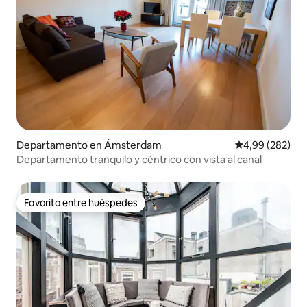
Departamento en Ámsterdam
Calificación pr
4,99 (282)
Departamento tranquilo y céntrico con vista al canal
Favorito entre huéspedes
Favorito entre huéspedes