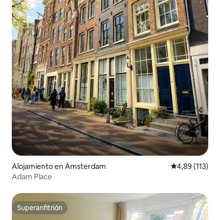
Alojamiento en Ámsterdam
Calificación p
4,89 (113)
Adam Place
Superanfitrión
Superanfitrión