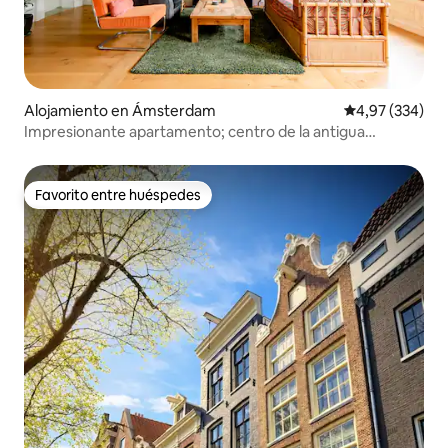
Alojamiento en Ámsterdam
Calificación pr
4,97 (334)
Impresionante apartamento; centro de la antigua
Ámsterdam
Favorito entre huéspedes
Favorito entre huéspedes