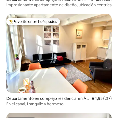
msterdam
Impresionante apartamento de diseño, ubicación céntrica
Favorito entre huéspedes
Favorito entre los huéspedes más destacados
Departamento en complejo residencial en Á
Calificación p
4,95 (217)
msterdam
En el canal, tranquilo y hermoso