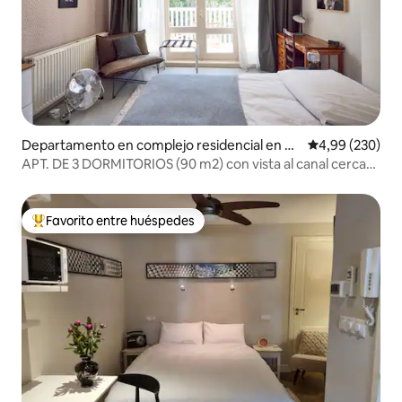
Departamento en complejo residencial en Á
Calificación pr
4,99 (230)
msterdam
APT. DE 3 DORMITORIOS (90 m2) con vista al canal cerca
de Vondelpark
Favorito entre huéspedes
Favorito entre los huéspedes más destacados