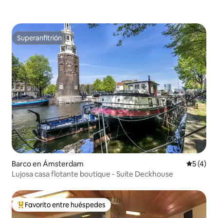
Superanfitrión
Superanfitrión
Barco en Ámsterdam
Calificac
5 (4)
Lujosa casa flotante boutique - Suite Deckhouse
Favorito entre huéspedes
Favorito entre los huéspedes más destacados