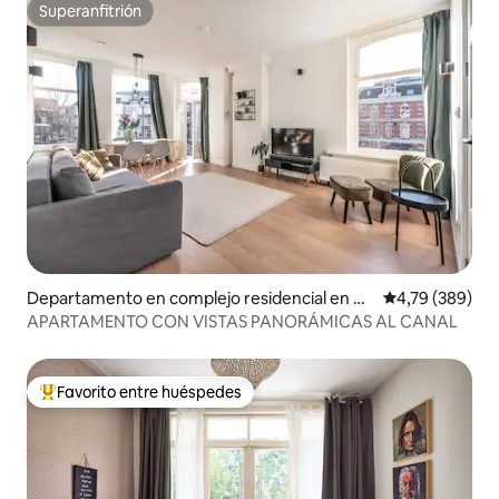
Superanfitrión
Superanfitrión
Departamento en complejo residencial en Á
Calificación pr
4,79 (389)
msterdam
APARTAMENTO CON VISTAS PANORÁMICAS AL CANAL
Favorito entre huéspedes
Favorito entre los huéspedes más destacados