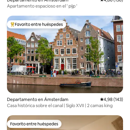
Apartamento espacioso en el ' pijp '
Favorito entre huéspedes
Favorito entre los huéspedes más destacados
Departamento en Ámsterdam
Calificación pr
4,98 (143)
Casa histórica sobre el canal | Siglo XVII | 2 camas king
Favorito entre huéspedes
Favorito entre huéspedes