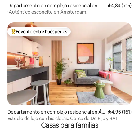
Departamento en complejo residencial en Á
Calificación p
4,84 (715)
msterdam
¡Auténtico escondite en Ámsterdam!
Favorito entre huéspedes
Favorito entre los huéspedes más destacados
Departamento en complejo residencial en Á
Calificación p
4,96 (161)
msterdam
Estudio de lujo con bicicletas. Cerca de De Pijp y RAI
Casas para familias