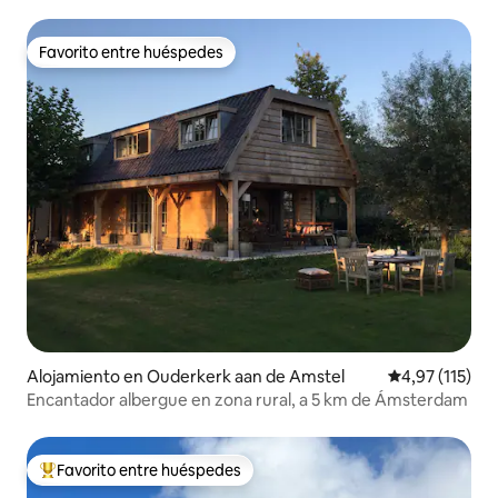
Favorito entre huéspedes
Favorito entre huéspedes
Alojamiento en Ouderkerk aan de Amstel
Calificación p
4,97 (115)
Encantador albergue en zona rural, a 5 km de Ámsterdam
Favorito entre huéspedes
Favorito entre los huéspedes más destacados