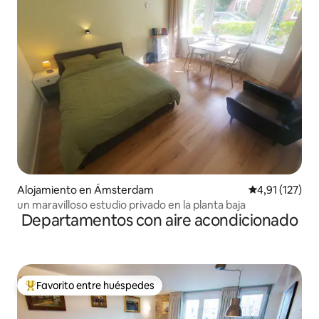
Alojamiento en Ámsterdam
Calificación p
4,91 (127)
un maravilloso estudio privado en la planta baja
Departamentos con aire acondicionado
Favorito entre huéspedes
Favorito entre los huéspedes más destacados