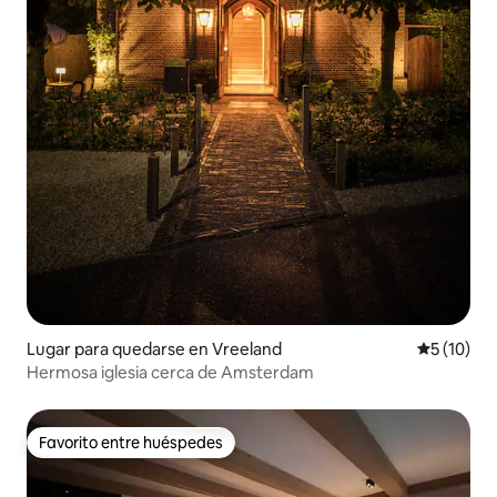
Lugar para quedarse en Vreeland
Calificaci
5 (10)
Hermosa iglesia cerca de Amsterdam
Favorito entre huéspedes
Favorito entre huéspedes