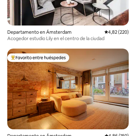
Departamento en Ámsterdam
Calificación pr
4,82 (220)
Acogedor estudio Lily en el centro de la ciudad
Favorito entre huéspedes
Favorito entre los huéspedes más destacados
Departamento en Ámsterdam
Calificación pr
4,86 (150)