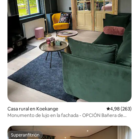
Casa rural en Koekange
Calificación pr
4,98 (263)
Monumento de lujo en la fachada - OPCIÓN Bañera de
hidromasaje y sauna
Superanfitrión
Superanfitrión