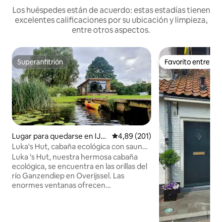
Los huéspedes están de acuerdo: estas estadías tienen
excelentes calificaciones por su ubicación y limpieza,
entre otros aspectos.
Superanfitrión
Favorito entre h
Superanfitrión
Favorito entre h
Lugar para quedarse en IJss
Calificación promedio: 4,89 de 5
4,89 (201)
elmuiden
Luka's Hut, cabaña ecológica con sauna
junto al río
Luka 's Hut, nuestra hermosa cabaña
ecológica, se encuentra en las orillas del
río Ganzendiep en Overijssel. Las
enormes ventanas ofrecen
impresionantes vistas holandesas al río,
los prados de hierba con vacas y ovejas y
un pintoresco pueblo a lo lejos. El río es