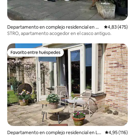
Departamento en complejo residencial en De
Calificación p
4,83 (475)
venter
STRO, apartamento acogedor en el casco antiguo.
Favorito entre huéspedes
Favorito entre huéspedes
Departamento en complejo residencial en Lel
Calificación p
4,95 (116)