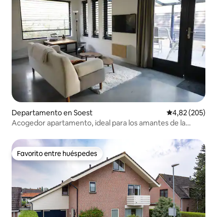
Departamento en Soest
Calificación pr
4,82 (205)
Acogedor apartamento, ideal para los amantes de la
naturaleza
Favorito entre huéspedes
Favorito entre huéspedes