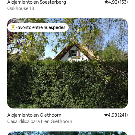
Alojamiento en Soesterberg
Calificación p
4,92 (153)
Oakhouse 18
Favorito entre huéspedes
Favorito entre los huéspedes más destacados
Alojamiento en Giethoorn
Calificación p
4,93 (241)
Casa idílica para ti en Giethoorn