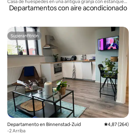
Casa de huéspedes en una antigua granja con estanque
Departamentos con aire acondicionado
para nadar
Superanfitrión
Superanfitrión
Departamento en Binnenstad-Zuid
Calificación pr
4,87 (264)
-2 Arriba