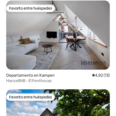
Favorito entre huéspedes
Favorito entre huéspedes
Departamento en Kampen
Calificación 
4,92 (13)
HanzeBNB - El Penthouse
Favorito entre huéspedes
Favorito entre huéspedes