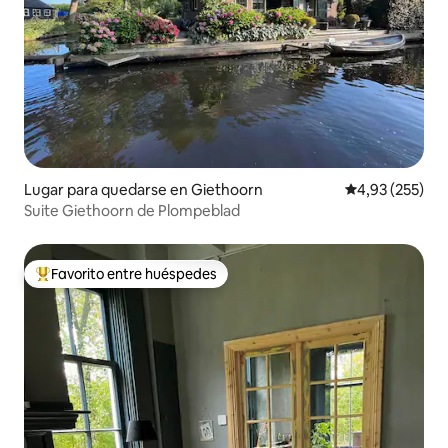
Lugar para quedarse en Giethoorn
Calificación pr
4,93 (255)
Suite Giethoorn de Plompeblad
Favorito entre huéspedes
Favorito entre los huéspedes más destacados