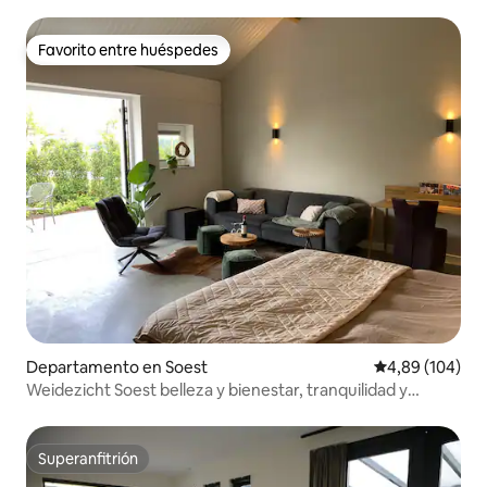
Favorito entre huéspedes
Favorito entre huéspedes
Departamento en Soest
Calificación pr
4,89 (104)
Weidezicht Soest belleza y bienestar, tranquilidad y
naturaleza
Superanfitrión
Superanfitrión