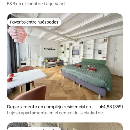
ystad
B&B en el canal de Lage Vaart
Favorito entre huéspedes
Favorito entre huéspedes
Departamento en complejo residencial en A
Calificación pr
4,88 (359)
mersfoort
Lujoso apartamento en el centro de la ciudad de
Amersfoort