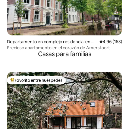
Departamento en complejo residencial en A
Calificación pr
4,96 (163)
mersfoort
Precioso apartamento en el corazón de Amersfoort
Casas para familias
Favorito entre huéspedes
Favorito entre los huéspedes más destacados