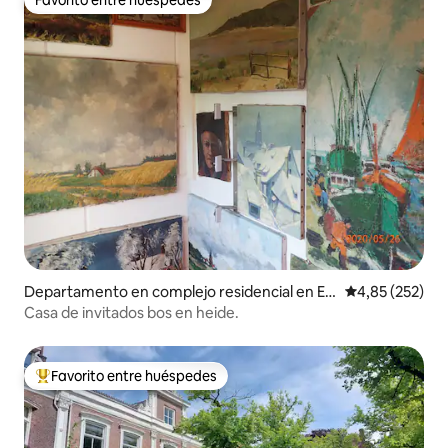
Favorito entre huéspedes
Favorito entre huéspedes
Departamento en complejo residencial en Ed
Calificación pr
4,85 (252)
e
Casa de invitados bos en heide.
Favorito entre huéspedes
Favorito entre los huéspedes más destacados