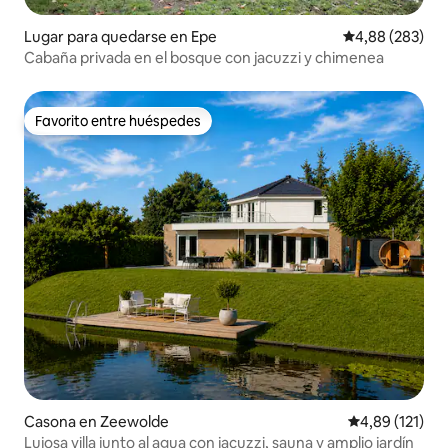
Lugar para quedarse en Epe
Calificación pr
4,88 (283)
Cabaña privada en el bosque con jacuzzi y chimenea
Favorito entre huéspedes
Favorito entre huéspedes
Casona en Zeewolde
Calificación p
4,89 (121)
Lujosa villa junto al agua con jacuzzi, sauna y amplio jardín