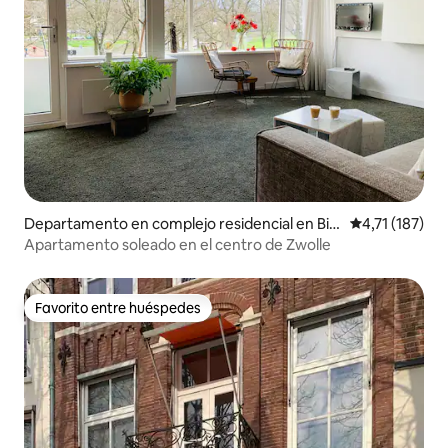
Departamento en complejo residencial en Bin
Calificación p
4,71 (187)
nenstad-Zuid
Apartamento soleado en el centro de Zwolle
Favorito entre huéspedes
Favorito entre huéspedes