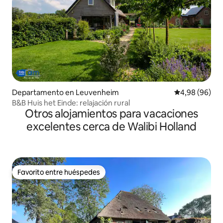
Departamento en Leuvenheim
Calificación p
4,98 (96)
B&B Huis het Einde: relajación rural
Otros alojamientos para vacaciones
excelentes cerca de Walibi Holland
Favorito entre huéspedes
Favorito entre huéspedes