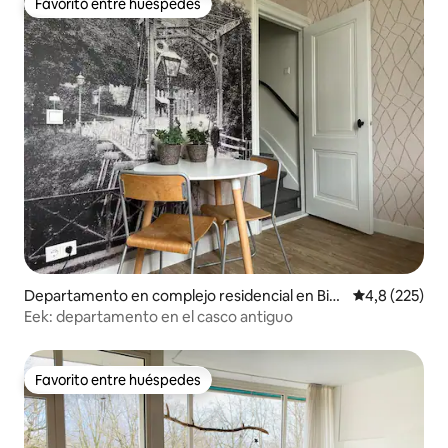
Favorito entre huéspedes
Favorito entre huéspedes
Departamento en complejo residencial en Bin
Calificación 
4,8 (225)
nenstad-Zuid
Eek: departamento en el casco antiguo
Favorito entre huéspedes
Favorito entre huéspedes