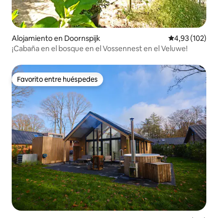
Alojamiento en Doornspijk
Calificación p
4,93 (102)
¡Cabaña en el bosque en el Vossennest en el Veluwe!
Favorito entre huéspedes
Favorito entre huéspedes