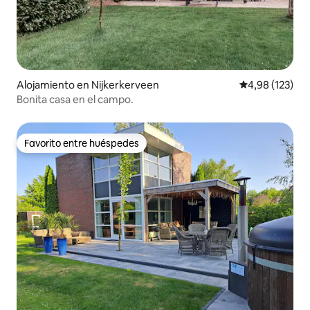
Alojamiento en Nijkerkerveen
Calificación p
4,98 (123)
Bonita casa en el campo.
Favorito entre huéspedes
Favorito entre huéspedes