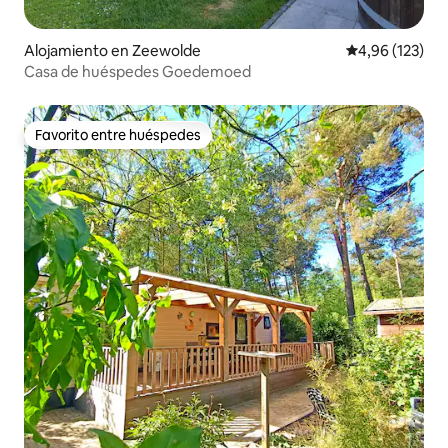
Alojamiento en Zeewolde
Calificación p
4,96 (123)
Casa de huéspedes Goedemoed
Favorito entre huéspedes
Favorito entre huéspedes