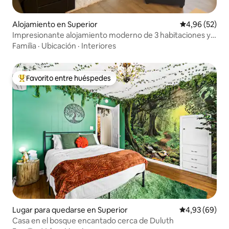
Alojamiento en Superior
Calificación p
4,96 (52)
Impresionante alojamiento moderno de 3 habitaciones y 2
baños, listo para vos
Familia
·
Ubicación
·
Interiores
Favorito entre huéspedes
Favorito entre los huéspedes más destacados
Lugar para quedarse en Superior
Calificación p
4,93 (69)
Casa en el bosque encantado cerca de Duluth