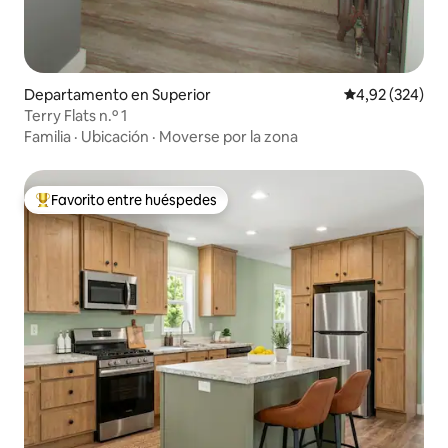
Departamento en Superior
Calificación pr
4,92 (324)
Terry Flats n.º 1
Familia
·
Ubicación
·
Moverse por la zona
Favorito entre huéspedes
Favorito entre los huéspedes más destacados