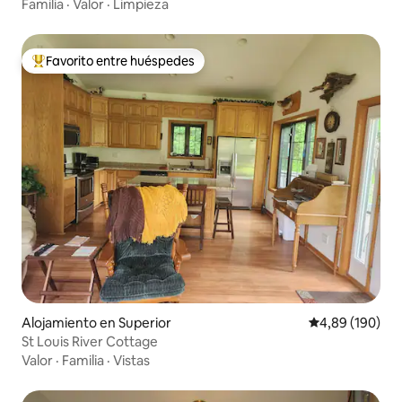
Familia
·
Valor
·
Limpieza
Favorito entre huéspedes
Favorito entre los huéspedes más destacados
Alojamiento en Superior
Calificación pr
4,89 (190)
St Louis River Cottage
Valor
·
Familia
·
Vistas