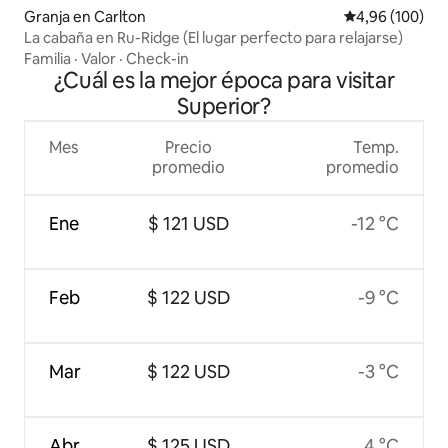
Granja en Carlton
Calificación pr
4,96 (100)
La cabaña en Ru-Ridge (El lugar perfecto para relajarse)
Familia
·
Valor
·
Check-in
¿Cuál es la mejor época para visitar
Superior?
Mes
Precio
Temp.
promedio
promedio
Ene
$ 121 USD
-12 °C
Feb
$ 122 USD
-9 °C
Mar
$ 122 USD
-3 °C
Abr
$ 125 USD
4 °C