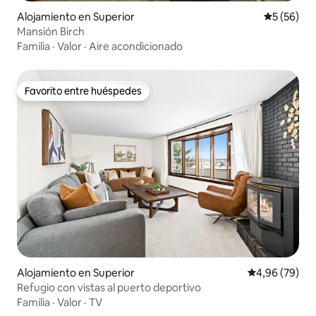
Alojamiento en Superior
Calificaci
5 (56)
Mansión Birch
Familia
·
Valor
·
Aire acondicionado
Favorito entre huéspedes
Favorito entre huéspedes
Alojamiento en Superior
Calificación p
4,96 (79)
Refugio con vistas al puerto deportivo
Familia
·
Valor
·
TV