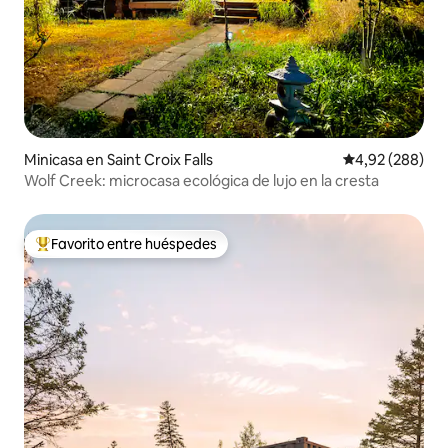
Minicasa en Saint Croix Falls
Calificación pr
4,92 (288)
Wolf Creek: microcasa ecológica de lujo en la cresta
Favorito entre huéspedes
Favorito entre los huéspedes más destacados