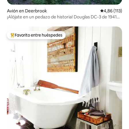
Avión en Deerbrook
Calificación p
4,86 (113)
¡Alójate en un pedazo de historia! Douglas DC-3 de 1941
de la Segunda Guerra Mundial
Favorito entre huéspedes
Favorito entre los huéspedes más destacados