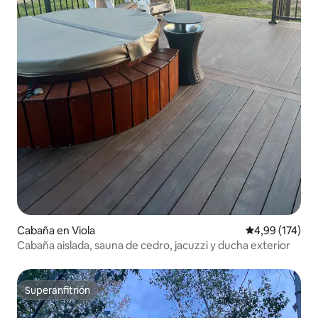
Cabaña en Viola
Calificación p
4,99 (174)
Cabaña aislada, sauna de cedro, jacuzzi y ducha exterior
Superanfitrión
Superanfitrión