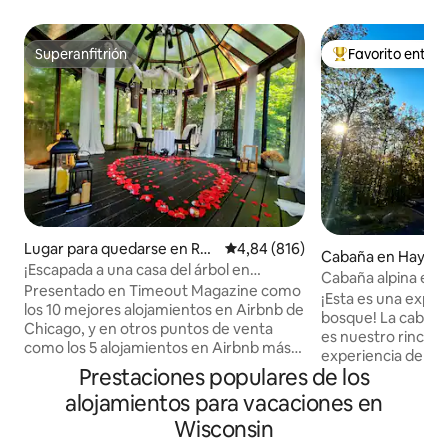
Superanfitrión
Favorito entre
Superanfitrión
Favorito entre l
Lugar para quedarse en Rac
Calificación promedio: 4,84 de 5
4,84 (816)
Cabaña en Haywa
ine
¡Escapada a una casa del árbol en
Cabaña alpina en 
Wisconsin!
Presentado en Timeout Magazine como
refugio aislado en
¡Esta es una exper
los 10 mejores alojamientos en Airbnb de
bosque! La cabañ
Chicago, y en otros puntos de venta
es nuestro rinconci
como los 5 alojamientos en Airbnb más
experiencia de No
románticos y mejores de Wisconsin,
Prestaciones populares de los
acres privados y tr
este espacio tiene una experiencia
con un excelente a
alojamientos para vacaciones en
inmersiva en la naturaleza, con vistas a
zona de Hayward-
un arroyo y bosques con todas las
Wisconsin
ofrecer. Con 700 
comodidades modernas. ¡Imagínese en