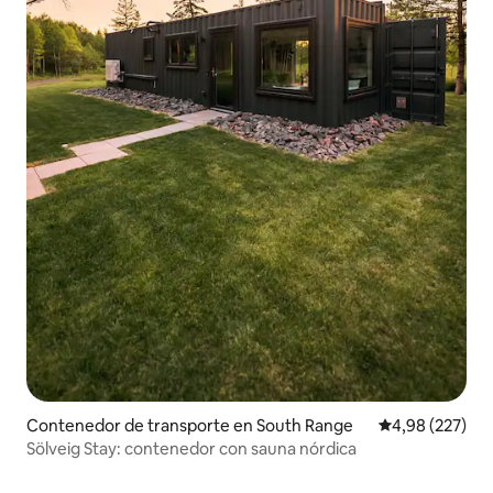
Contenedor de transporte en South Range
Calificación pr
4,98 (227)
Sölveig Stay: contenedor con sauna nórdica