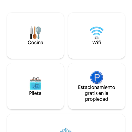
diseñado para dos 
una cabaña en el bosque para
de 2 niños adicio
desconectarse y recargar energías,
queen en el loft, c
despertándose con el canto de los
cocina completa, 
pájaros como en una casa del árbol! A
lavadora y secador
3 millas del lago Míchigan y del centro de
de la autopista 63,
la ciudad. Si estamos en casa, ¡un chai de
10 millas de Hayw
cortesía! Ven y crea recuerdos para toda
Cocina
Wifi
la vida en el secreto mejor guardado de
Racine. No se aceptan reservaciones de
residentes locales.
Estacionamiento
Pileta
gratis en la
propiedad