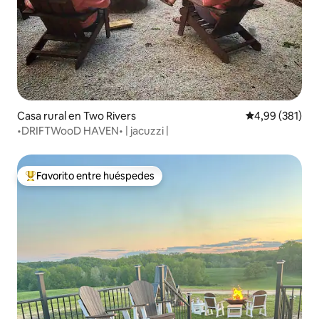
Casa rural en Two Rivers
Calificación pr
4,99 (381)
•DRIFTWooD HAVEN• | jacuzzi |
Favorito entre huéspedes
Favorito entre los huéspedes más destacados