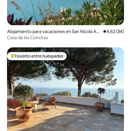
Alojamiento para vacaciones en San Nicola Arc
Calificación p
4,62 (34)
ella
Casa de las Conchas
Favorito entre huéspedes
Favorito entre los huéspedes más destacados