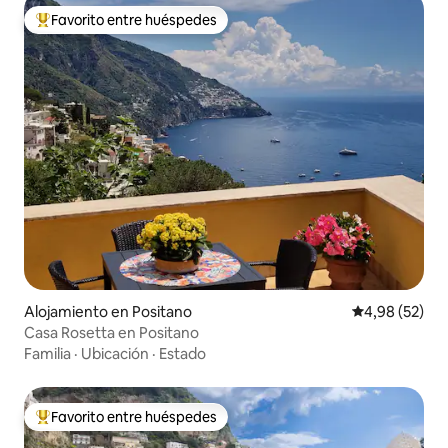
Favorito entre huéspedes
Favorito entre los huéspedes más destacados
Alojamiento en Positano
Calificación p
4,98 (52)
Casa Rosetta en Positano
Familia
·
Ubicación
·
Estado
Favorito entre huéspedes
Favorito entre los huéspedes más destacados