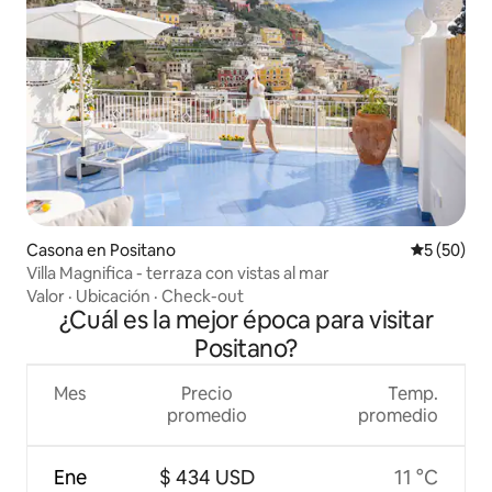
Casona en Positano
Calificaci
5 (50)
Villa Magnifica - terraza con vistas al mar
Valor
·
Ubicación
·
Check-out
¿Cuál es la mejor época para visitar
Positano?
Mes
Precio
Temp.
promedio
promedio
Ene
$ 434 USD
11 °C