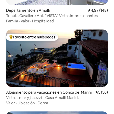
Departamento en Amalfi
Calificación pr
4,97 (148)
Tenuta Cavaliere Apt. “VISTA” Vistas impresionantes
Familia
·
Valor
·
Hospitalidad
Favorito entre huéspedes
Favorito entre los huéspedes más destacados
Alojamiento para vacaciones en Conca dei Marini
Calificaci
5 (56)
Vista al mar y jacuzzi – Casa Amalfi Marlidia
Valor
·
Ubicación
·
Cerca