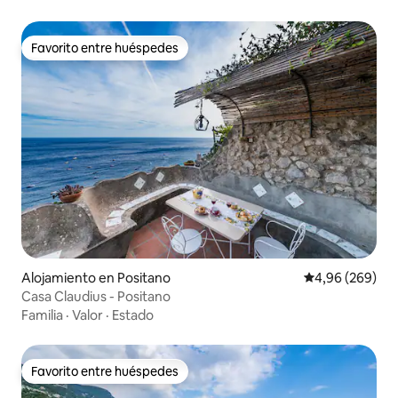
Favorito entre huéspedes
Favorito entre huéspedes
Alojamiento en Positano
Calificación pr
4,96 (269)
Casa Claudius - Positano
Familia
·
Valor
·
Estado
Favorito entre huéspedes
Favorito entre huéspedes