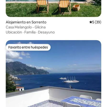
Alojamiento en Sorrento
Calificaci
5 (39)
Casa Melangolo - Glicina
Ubicación
·
Familia
·
Desayuno
Favorito entre huéspedes
Favorito entre huéspedes