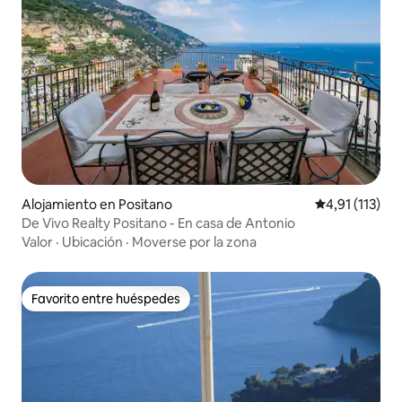
Alojamiento en Positano
Calificación p
4,91 (113)
De Vivo Realty Positano - En casa de Antonio
Valor
·
Ubicación
·
Moverse por la zona
Favorito entre huéspedes
Favorito entre huéspedes