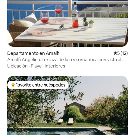
Departamento en Amalfi
Calificaci
5 (12)
Amalfi Angelina: terraza de lujo y romántica con vista al
mar
Ubicación
·
Playa
·
Interiores
Favorito entre huéspedes
Favorito entre los huéspedes más destacados