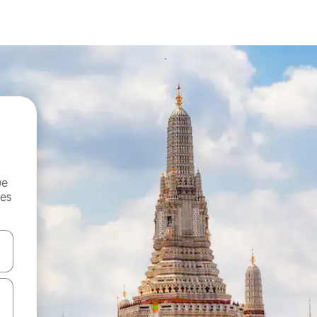
ue
mes
on las teclas de flecha hacia arriba y hacia abajo o explorá deslizando