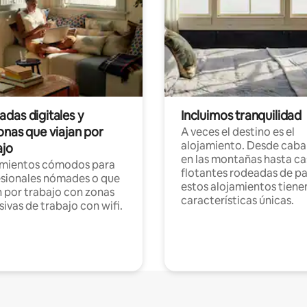
das digitales y
Incluimos tranquilidad
onas que viajan por
A veces el destino es el
alojamiento. Desde caba
ajo
en las montañas hasta ca
amientos cómodos para
flotantes rodeadas de pa
sionales nómades o que
estos alojamientos tiene
n por trabajo con zonas
características únicas.
sivas de trabajo con wifi.