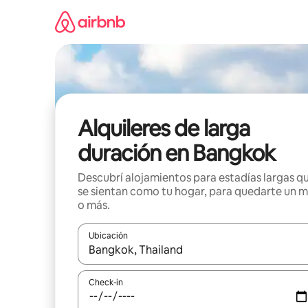
Ir
al
contenido
Alquileres de larga
duración en Bangkok
Descubrí alojamientos para estadías largas q
se sientan como tu hogar, para quedarte un 
o más.
Ubicación
Cuando los resultados estén disponibles, navegá c
Check-in