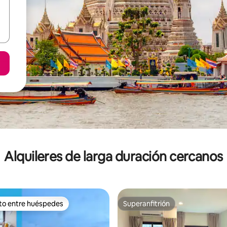
Alquileres de larga duración cercanos
ito entre huéspedes
Superanfitrión
 entre los huéspedes más destacados
Superanfitrión