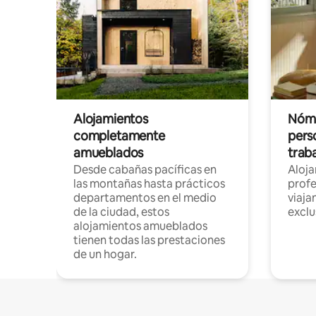
Alojamientos
Nóma
completamente
pers
amueblados
trab
Desde cabañas pacíficas en
Aloj
las montañas hasta prácticos
profe
departamentos en el medio
viaja
de la ciudad, estos
exclu
alojamientos amueblados
tienen todas las prestaciones
de un hogar.