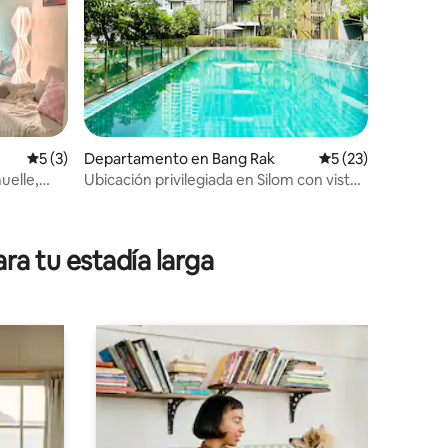
Calificación promedio: 5 de 5. 3 evaluaciones
5 (3)
Departamento en Bang Rak
Calificación prome
5 (23)
uelle,
Ubicación privilegiada en Silom con vistas
al jardín, piscina y gimnasio
iones
ra tu estadía larga