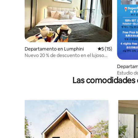
Departamento en Lumphini
Calificación promed
5 (15)
Nuevo 20 % de descuento en el lujoso
dormitorio favorito de los huéspedes
Departam
cerca de EmQuartier
wang
Estudio d
Las comodidades de
LOFT-D4/3
azotea/c
nocturno 