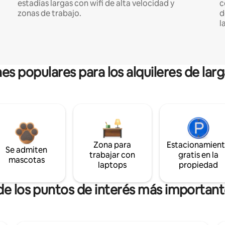
estadías largas con wifi de alta velocidad y
c
zonas de trabajo.
d
l
es populares para los alquileres de lar
Zona para
Estacionamien
Se admiten
trabajar con
gratis en la
mascotas
laptops
propiedad
 de los puntos de interés más importan