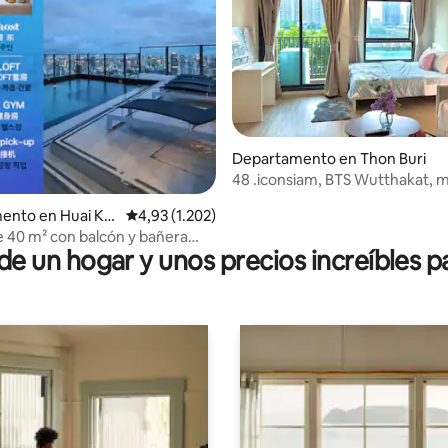
io: 5 de 5. 15 evaluaciones
Departamento en Thon Buri
48 .iconsiam, BTS Wutthakat, m
pileta gratuita, gimnasio
ento en Huai Kh
Calificación promedio: 4,93 de 5. 1.202 evaluac
4,93 (1.202)
e 40 m² con balcón y bañera
 un hogar y unos precios increíbles pa
 personas/piscina en la
erca de RCA/cerca del mercado
de trenes/cerca de tonglor