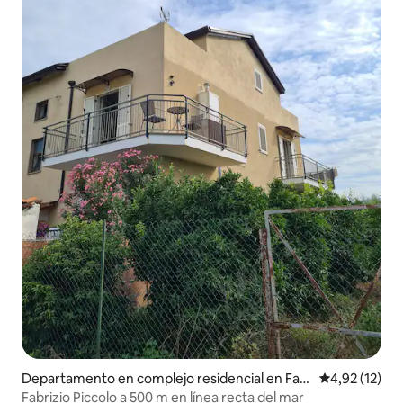
Departamento en complejo residencial en Fab
Calificación 
4,92 (12)
rizio
Fabrizio Piccolo a 500 m en línea recta del mar