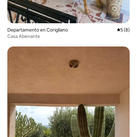
Departamento en Corigliano
Calificac
5 (8)
Casa Abenante