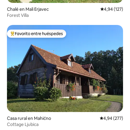
Chalé en Mali Erjavec
Calificación p
4,94 (127)
Forest Villa
Favorito entre huéspedes
Favorito entre los huéspedes más destacados
Casa rural en Mahićno
Calificación pr
4,94 (277)
Cottage Ljubica