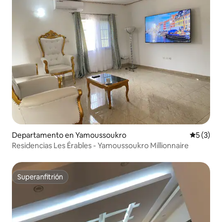
Departamento en Yamoussoukro
Calificac
5 (3)
Residencias Les Érables - Yamoussoukro Millionnaire
Superanfitrión
Superanfitrión