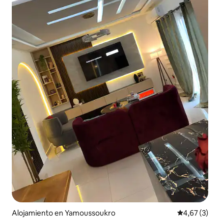
Alojamiento en Yamoussoukro
Calificación
4,67 (3)