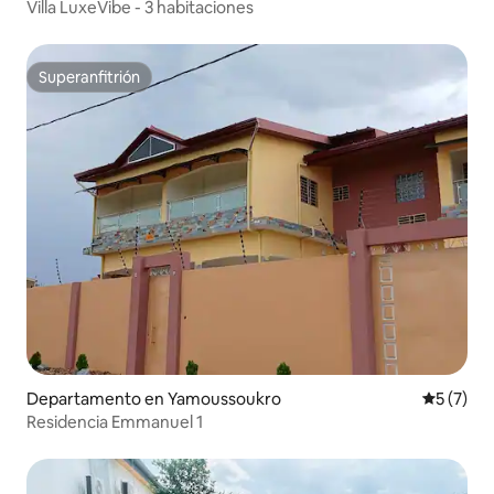
Villa LuxeVibe - 3 habitaciones
Superanfitrión
Superanfitrión
Departamento en Yamoussoukro
Calificac
5 (7)
Residencia Emmanuel 1