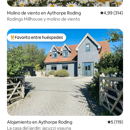
Molino de viento en Aythorpe Roding
Calificación pr
4,99 (314)
Rodings Millhouse y molino de viento
Favorito entre huéspedes
Favorito entre los huéspedes más destacados
Alojamiento en Aythorpe Roding
Calificació
5 (119)
La casa del jardín: jacuzzi ysauna