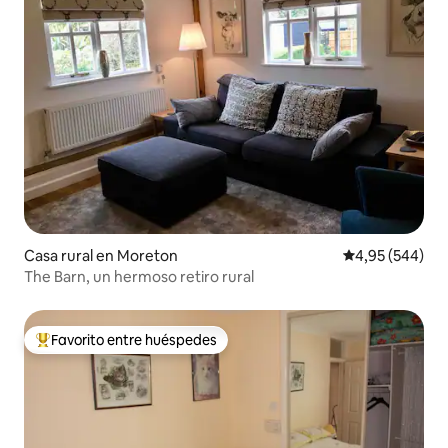
Casa rural en Moreton
Calificación pr
4,95 (544)
The Barn, un hermoso retiro rural
Favorito entre huéspedes
Favorito entre los huéspedes más destacados