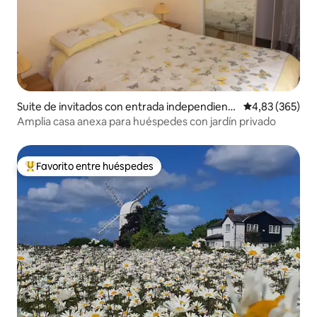
Suite de invitados con entrada independient
Calificación pr
4,83 (365)
e en Hatfield Heath
Amplia casa anexa para huéspedes con jardín privado
Favorito entre huéspedes
Favorito entre los huéspedes más destacados