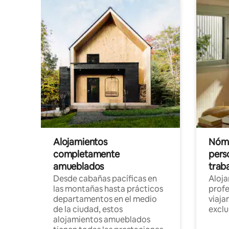
Alojamientos
Nóma
completamente
pers
amueblados
trab
Desde cabañas pacíficas en
Aloj
las montañas hasta prácticos
profe
departamentos en el medio
viaja
de la ciudad, estos
exclu
alojamientos amueblados