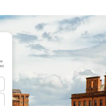
ue
mes
on las teclas de flecha hacia arriba y hacia abajo o explorá deslizando