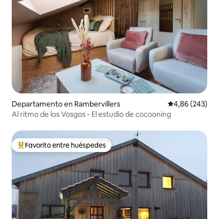
Departamento en Rambervillers
Calificación pr
4,86 (243)
Al ritmo de los Vosgos - El estudio de cocooning
Favorito entre huéspedes
Favorito entre los huéspedes más destacados