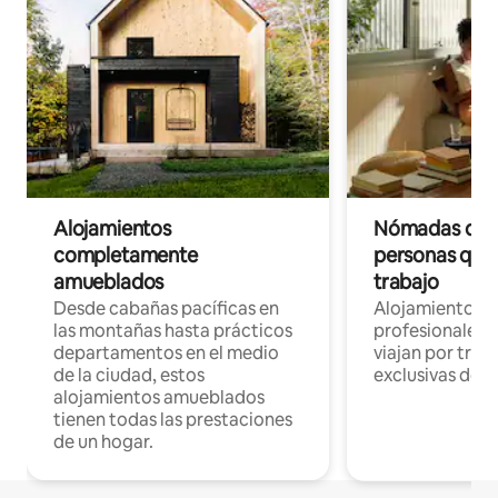
Alojamientos
Nómadas digit
completamente
personas que 
amueblados
trabajo
Desde cabañas pacíficas en
Alojamientos 
las montañas hasta prácticos
profesionales 
departamentos en el medio
viajan por trab
de la ciudad, estos
exclusivas de t
alojamientos amueblados
tienen todas las prestaciones
de un hogar.