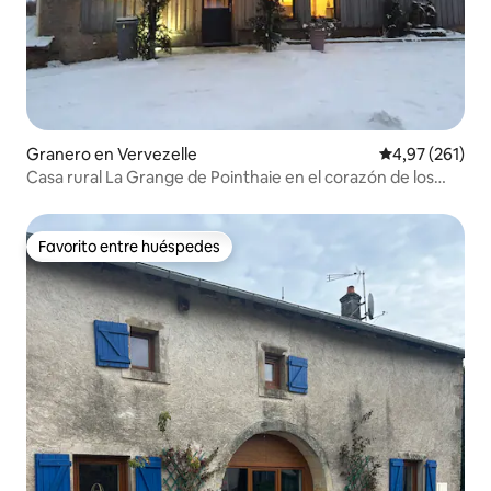
Granero en Vervezelle
Calificación p
4,97 (261)
Casa rural La Grange de Pointhaie en el corazón de los
Vosgos
Favorito entre huéspedes
Favorito entre huéspedes