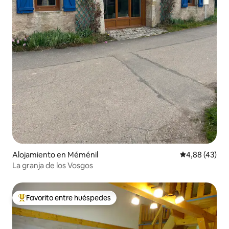
Alojamiento en Méménil
Calificación 
4,88 (43)
La granja de los Vosgos
Favorito entre huéspedes
Favorito entre los huéspedes más destacados