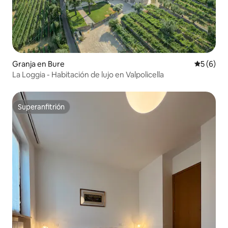
Granja en Bure
Calificac
5 (6)
La Loggia - Habitación de lujo en Valpolicella
Superanfitrión
Superanfitrión