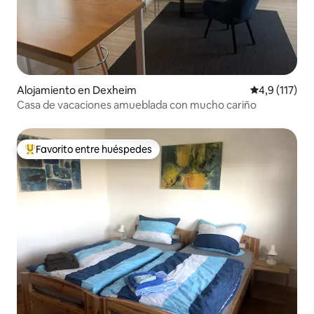
Alojamiento en Dexheim
Calificación 
4,9 (117)
Casa de vacaciones amueblada con mucho cariño
Favorito entre huéspedes
Favorito entre los huéspedes más destacados