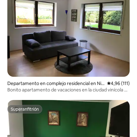
Departamento en complejo residencial en Nie
Calificación p
4,96 (111)
rstein
Bonito apartamento de vacaciones en la ciudad vinícola de
Nierstein
Superanfitrión
Superanfitrión