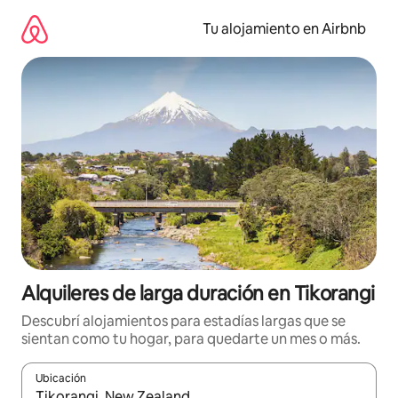
Ir
al
Tu alojamiento en Airbnb
contenido
Alquileres de larga duración en Tikorangi
Descubrí alojamientos para estadías largas que se
sientan como tu hogar, para quedarte un mes o más.
Ubicación
Cuando los resultados estén disponibles, navegá con las teclas 