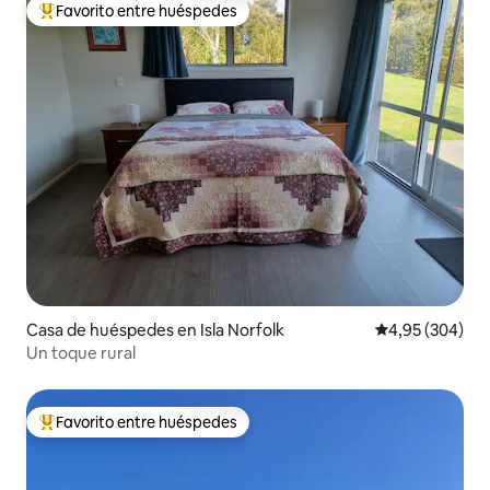
Favorito entre huéspedes
Favorito entre los huéspedes más destacados
Casa de huéspedes en Isla Norfolk
Calificación pr
4,95 (304)
Un toque rural
Favorito entre huéspedes
Favorito entre los huéspedes más destacados