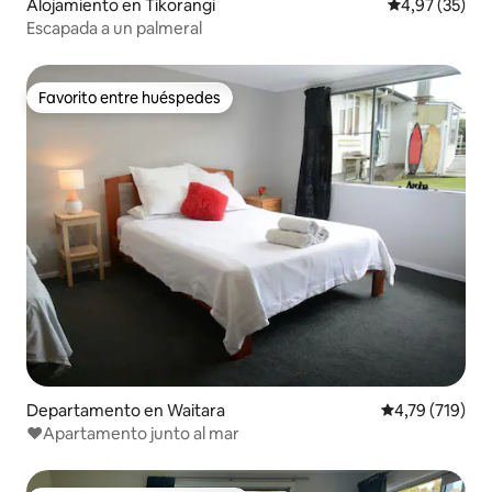
Alojamiento en Tikorangi
Calificación 
4,97 (35)
Escapada a un palmeral
Favorito entre huéspedes
Favorito entre huéspedes
Departamento en Waitara
Calificación p
4,79 (719)
❤️Apartamento junto al mar