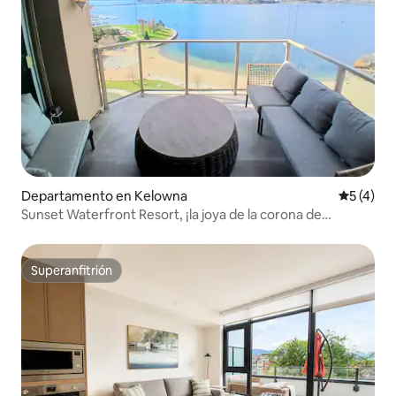
Departamento en Kelowna
Calificac
5 (4)
Sunset Waterfront Resort, ¡la joya de la corona de
Kelowna!
Superanfitrión
Superanfitrión