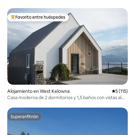
Favorito entre huéspedes
Favorito entre los huéspedes más destacados
Alojamiento en West Kelowna
Calificació
5 (115)
Casa moderna de 2 dormitorios y 1,5 baños con vistas al
lago
Superanfitrión
Superanfitrión