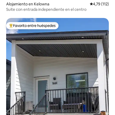
Alojamiento en Kelowna
Calificación p
4,79 (112)
Suite con entrada independiente en el centro
Favorito entre huéspedes
Favorito entre los huéspedes más destacados