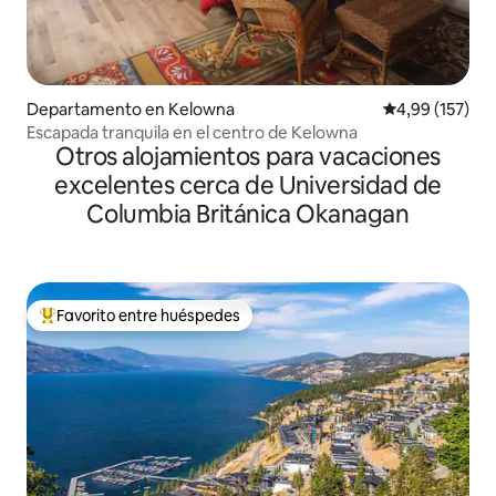
Departamento en Kelowna
Calificación p
4,99 (157)
Escapada tranquila en el centro de Kelowna
Otros alojamientos para vacaciones
excelentes cerca de Universidad de
Columbia Británica Okanagan
Favorito entre huéspedes
Favorito entre los huéspedes más destacados