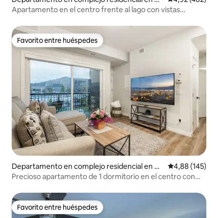
lowna
Apartamento en el centro frente al lago con vistas
increíbles BN82776
Favorito entre huéspedes
Favorito entre huéspedes
Departamento en complejo residencial en Ke
Calificación pr
4,88 (145)
lowna
Precioso apartamento de 1 dormitorio en el centro con
vistas a la montaña
Favorito entre huéspedes
Favorito entre huéspedes