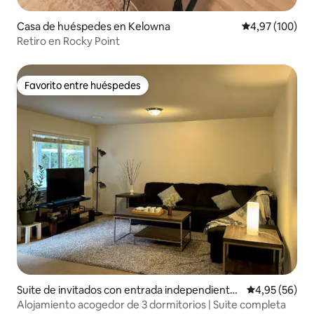
Casa de huéspedes en Kelowna
Calificación pr
4,97 (100)
Retiro en Rocky Point
Favorito entre huéspedes
Favorito entre huéspedes
Suite de invitados con entrada independiente
Calificación p
4,95 (56)
en Kelowna
Alojamiento acogedor de 3 dormitorios | Suite completa