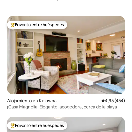
Favorito entre huéspedes
Favorito entre los huéspedes más destacados
Alojamiento en Kelowna
Calificación pr
4,95 (454)
¡Casa Magnolia! Elegante, acogedora, cerca de la playa
Favorito entre huéspedes
Favorito entre los huéspedes más destacados