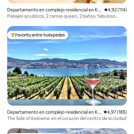
Departamento en complejo residencial en Kel
Calificación p
4,92 (114)
owna
Paisajes acuáticos, 2 camas queen, 2 baños, fabuloso
apartamento #4087859
Favorito entre huéspedes
Favorito entre los huéspedes más destacados
Departamento en complejo residencial en Ke
Calificación p
4,97 (185)
lowna
The Sole of Kelowna: en el corazón del centro de la ciudad