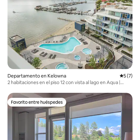
Departamento en Kelowna
Calificac
5 (7)
2 habitaciones en el piso 12 con vista al lago en Aqua |
Pileta
Favorito entre huéspedes
Favorito entre huéspedes