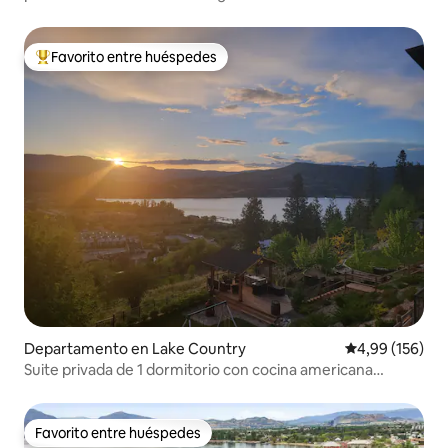
H615629778
Favorito entre huéspedes
Favorito entre los huéspedes más destacados
Departamento en Lake Country
Calificación pr
4,99 (156)
Suite privada de 1 dormitorio con cocina americana
completa
Favorito entre huéspedes
Favorito entre huéspedes