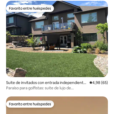
Favorito entre huéspedes
Favorito entre huéspedes
Suite de invitados con entrada independiente
Calificación p
4,98 (65)
en Kelowna
Paraíso para golfistas: suite de lujo de
158 metros cuadrados
Favorito entre huéspedes
Favorito entre huéspedes