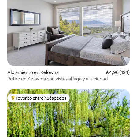
Alojamiento en Kelowna
Calificación pr
4,96 (124)
Retiro en Kelowna con vistas al lago y a la ciudad
Favorito entre huéspedes
Favorito entre los huéspedes más destacados