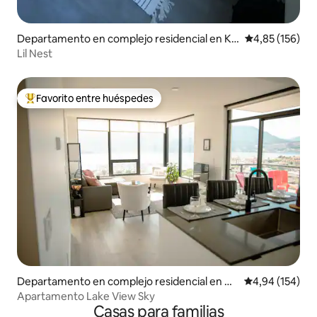
Departamento en complejo residencial en Ke
Calificación p
4,85 (156)
lowna
Lil Nest
Favorito entre huéspedes
Favorito entre los huéspedes más destacados
Departamento en complejo residencial en Ke
Calificación pr
4,94 (154)
lowna
Apartamento Lake View Sky
Casas para familias