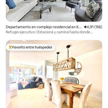
Departamento en complejo residencial en Kel
Calificación p
4,91 (156)
owna
Refugio ejecutivo | Estacioná y caminá hasta donde
quieras
Favorito entre huéspedes
Favorito entre los huéspedes más destacados