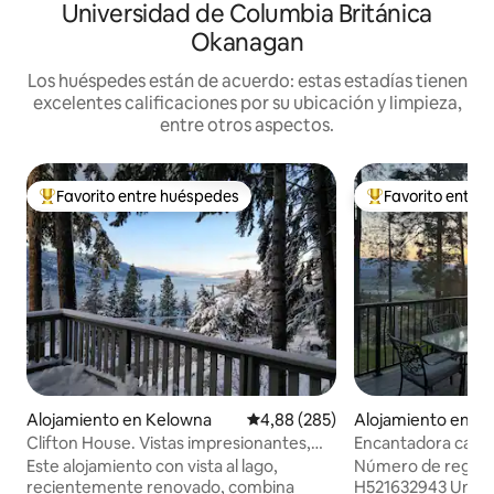
Universidad de Columbia Británica
Okanagan
Los huéspedes están de acuerdo: estas estadías tienen
excelentes calificaciones por su ubicación y limpieza,
entre otros aspectos.
Favorito entre huéspedes
Favorito entre
Favorito entre los huéspedes más destacados
Favorito entre l
Alojamiento en Kelowna
Calificación promedio: 4,88 de 5
4,88 (285)
Alojamiento en K
Clifton House. Vistas impresionantes,
Encantadora casa 
jacuzzi, sauna.
impresionantes, c
Este alojamiento con vista al lago,
Número de regist
recientemente renovado, combina
H521632943 Un es