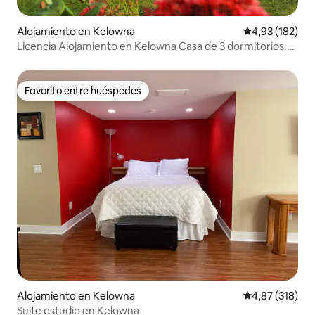
Alojamiento en Kelowna
Calificación p
4,93 (182)
Licencia Alojamiento en Kelowna Casa de 3 dormitorios.
(Privado)
Favorito entre huéspedes
Favorito entre huéspedes
Alojamiento en Kelowna
Calificación p
4,87 (318)
Suite estudio en Kelowna