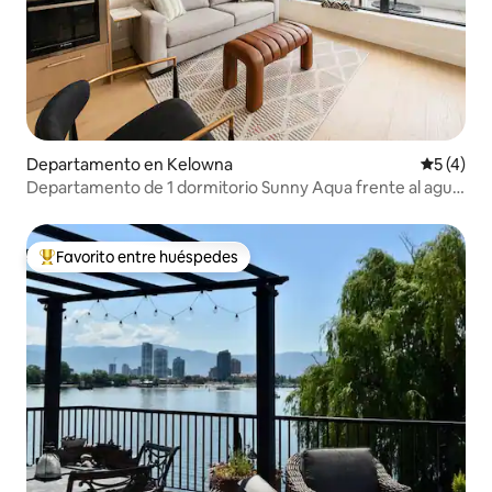
Departamento en Kelowna
Calificac
5 (4)
Departamento de 1 dormitorio Sunny Aqua frente al agua
/ Pileta / Sauna
Favorito entre huéspedes
Favorito entre los huéspedes más destacados