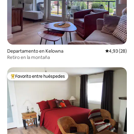
Departamento en Kelowna
Calificación p
4,93 (28)
Retiro en la montaña
Favorito entre huéspedes
Favorito entre los huéspedes más destacados