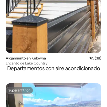
Alojamiento en Kelowna
Calificaci
5 (38)
Encanto de Lake Country
Departamentos con aire acondicionado
Superanfitrión
Superanfitrión