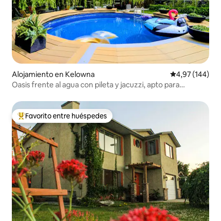
Alojamiento en Kelowna
Calificación pr
4,97 (144)
Oasis frente al agua con pileta y jacuzzi, apto para
mascotas
Favorito entre huéspedes
Favorito entre los huéspedes más destacados