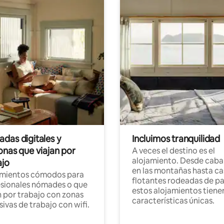
das digitales y
Incluimos tranquilidad
onas que viajan por
A veces el destino es el
alojamiento. Desde caba
ajo
en las montañas hasta ca
amientos cómodos para
flotantes rodeadas de pa
sionales nómades o que
estos alojamientos tiene
n por trabajo con zonas
características únicas.
sivas de trabajo con wifi.