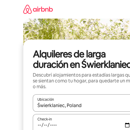
Ir
al
contenido
Alquileres de larga
duración en Świerklanie
Descubrí alojamientos para estadías largas q
se sientan como tu hogar, para quedarte un 
o más.
Ubicación
Cuando los resultados estén disponibles, navegá c
Check-in