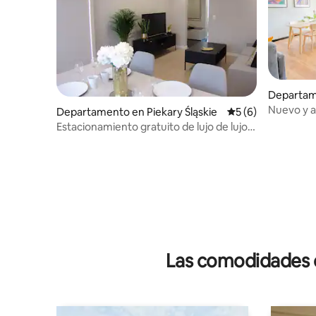
Departam
Nuevo y a
Departamento en Piekary Śląskie
Calificación prome
5 (6)
parque
Estacionamiento gratuito de lujo de lujo,
traslado al aeropuerto
Las comodidades de