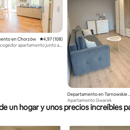
ento en Chorzów
Calificación promedio: 4,97 de 5. 108 evaluac
4,97 (108)
cogedor apartamento junto al
dio: 5 de 5. 6 evaluaciones
Departamento en Tarnowskie 
óry
Apartamento Gwarek
 un hogar y unos precios increíbles pa