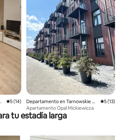
iones
G
Calificación promedio: 5 de 5. 14 evaluaciones
5 (14)
Departamento en Tarnowskie G
Calificación prome
5 (13)
óry
Apartamento Opal Mickiewicza
ra tu estadía larga