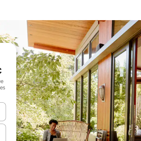
c
ue
mes
on las teclas de flecha hacia arriba y hacia abajo o explorá deslizando