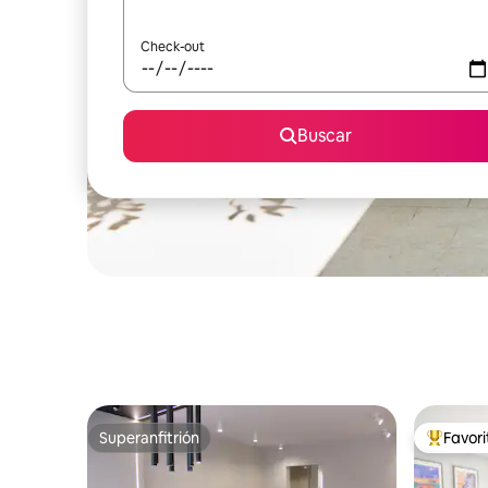
Check-out
Buscar
Superanfitrión
Favor
Superanfitrión
Favorito