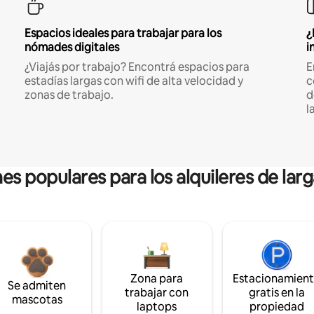
Espacios ideales para trabajar para los
¿
nómades digitales
i
¿Viajás por trabajo? Encontrá espacios para
E
estadías largas con wifi de alta velocidad y
c
zonas de trabajo.
d
l
es populares para los alquileres de lar
Zona para
Estacionamien
Se admiten
trabajar con
gratis en la
mascotas
laptops
propiedad