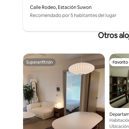
Calle Rodeo, Estación Suwon
Recomendado por 5 habitantes del lugar
Otros al
Superanfitrión
Favorito
Superanfitrión
Favorito
Departam
Habitació
Haenggun
Ubicación