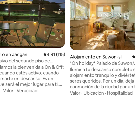
nto en Jangan
Calificación promedio: 4,91 de 5. 115 evaluac
4,91 (115)
Alojamiento en Suwon-si
C
sivo del segundo piso de
*On holiday* Palacio de Suwon/
-dong | Terraza con vista a
Haengridan-gil/ Casa privada/ 
Ilumina tu descanso completo 
| Paseo en barco de fuego
Seonggwak-gil a 1 minuto/ Hast
alojamiento tranquilo y diviérte
omarte un descanso, Es un
personas/ Bar LP con vista al p
seres queridos. Por un día, deja la
e será el mejor lugar para ti.
conmoción de la ciudad por un
mosos recuerdos de vez en
·
Valor
·
Veracidad
Mirando por la ventana al paisaj
Valor
·
Ubicación
·
Hospitalidad
tranquilo Hay días en los que q
 a las 12:00 p. m. - Espacio
mantenerte tranquilo. Este lugar está
o: 5 de 5. 201 evaluaciones
anquilo y privado. - Mini terraza
lleno de sol. Es un alojamiento
s a Haenggung. - Estación de la
y privado cerca de Hwaseong
l fuego, acera de Haenggung-
Haenggung. Un espacio lleno de colores
ngnidan-gil) - A 10 minutos en
naturales, En este lugar donde 
omo Starfield Suwon, Gwanggyo
corazón se calienta Tómate tu 