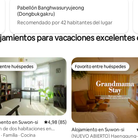
Pabellón Banghwasuryujeong
(Dongbukgakru)
Recomendado por 42 habitantes del lugar
ojamientos para vacaciones excelentes
 entre huéspedes
Favorito entre huéspedes
 entre huéspedes
Favorito entre huéspedes
ento en Suwon-si
Calificación promedio: 4,98 de 5. 85 evaluac
4,98 (85)
n de dos habitaciones en
Alojamiento en Suwon-si
g-dong ｜Dormitorio +
·
Familia
·
Cocina
(NUEVO ABIERTO) Haenggung