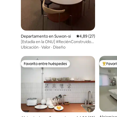
Habitació
Estaciona
tranquila
de Hwang
Departamento en Suwon-si
Calificación promedio:
4,89 (27)
[Estadía en la ONU] #ReciénConstruido
#UbicaciónPrimerNivel #EstadíaLarga
Ubicación
·
Valor
·
Diseño
#Netflix
Favorito entre huéspedes
Favor
Favorito entre huéspedes
Favorito