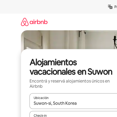
Ir
P
al
contenido
Alojamientos
vacacionales en Suwon
Encontrá y reservá alojamientos únicos en
Airbnb
Ubicación
Cuando los resultados estén disponibles, navegá c
Check-in