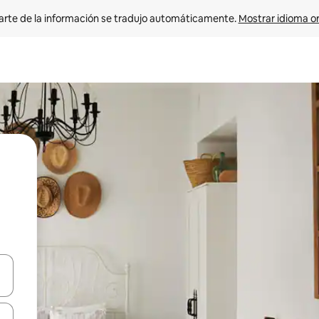
arte de la información se tradujo automáticamente. 
Mostrar idioma or
on las teclas de flecha hacia arriba y hacia abajo o explorá deslizando