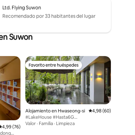
Ltd. Flying Suwon
Recomendado por 33 habitantes del lugar
 en Suwon
Favorito entre huéspedes
Favorito entre huéspedes
Alojamiento en Hwaseong-si
Calificación promedio:
4,98 (60)
#LakeHouse #Hasta6G
iones
#EstacionamientoGratuito
Valor
·
Familia
·
Limpieza
Calificación promedio: 4,99 de 5. 76 evaluaciones
4,99 (76)
#DongtanLakePark
-dong