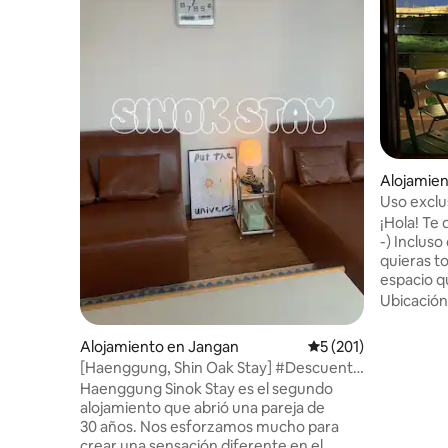
Alojamie
Uso exclu
Haenggung
¡Hola! Te damos la bienvenida a On & Off:
Hwaseong 
-) Incluso cuando estés activo, cuando
quieras t
espacio qu
Crea her
Ubicación
cuando. 📌Check-in a las 4:00 p.
m./Check-out
Alojamiento en Jangan
Calificación promedi
5 (201)
privado tr
[Haenggung, Shin Oak Stay] #Descuento
con vista
especial#Todas las habitaciones tienen
Haenggung Sinok Stay es el segundo
fuente de
vista al Banghwa Waterfall, a 3 segundos
alojamiento que abrió una pareja de
dong (Hae
de distancia#3 camas#Máximo 6
30 años. Nos esforzamos mucho para
coche, c
personas#Cambio diario de ropa de
crear una sensación diferente en el