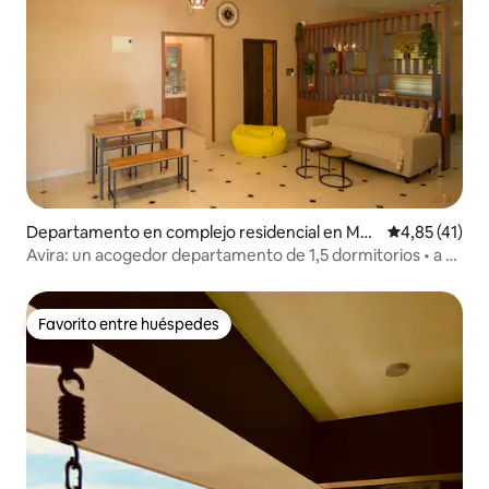
Departamento en complejo residencial en Man
Calificación 
4,85 (41)
galuru
Avira: un acogedor departamento de 1,5 dormitorios • a 5
minutos de la playa
Favorito entre huéspedes
Favorito entre huéspedes