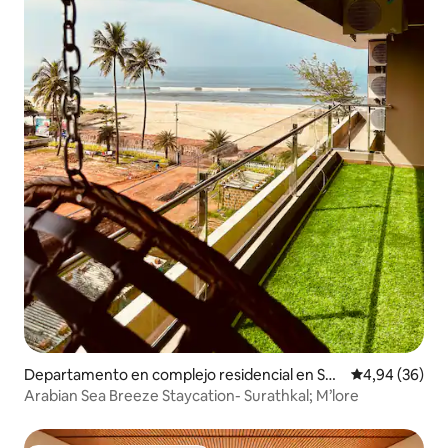
Departamento en complejo residencial en Sur
Calificación p
4,94 (36)
athkal
Arabian Sea Breeze Staycation- Surathkal; M’lore