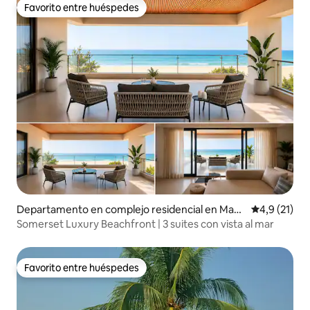
Favorito entre huéspedes
Favorito entre huéspedes
Departamento en complejo residencial en Man
Calificación
4,9 (21)
galuru
Somerset Luxury Beachfront | 3 suites con vista al mar
Favorito entre huéspedes
Favorito entre huéspedes