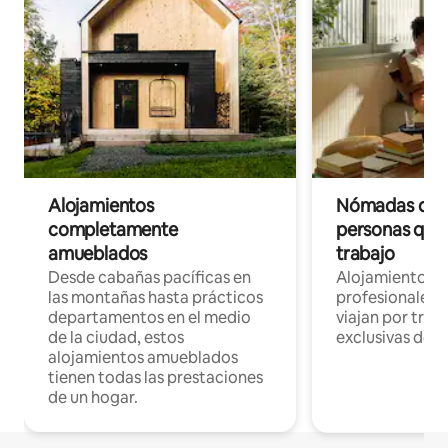
Alojamientos
Nómadas digit
completamente
personas que 
amueblados
trabajo
Desde cabañas pacíficas en
Alojamientos 
las montañas hasta prácticos
profesionales 
departamentos en el medio
viajan por trab
de la ciudad, estos
exclusivas de t
alojamientos amueblados
tienen todas las prestaciones
de un hogar.