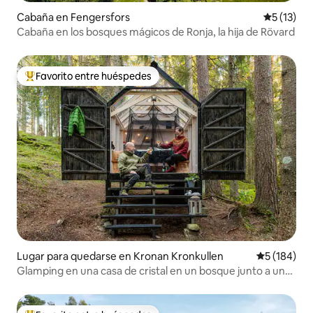
Cabaña en Fengersfors
Calificaci
5 (13)
Cabaña en los bosques mágicos de Ronja, la hija de Rövard
Favorito entre huéspedes
Favorito entre los huéspedes más destacados
Lugar para quedarse en Kronan Kronkullen
Calificació
5 (184)
Glamping en una casa de cristal en un bosque junto a un
lago