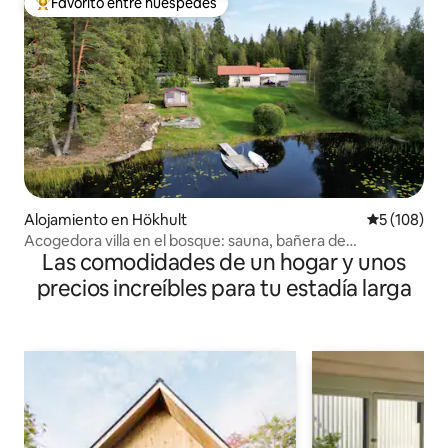
Favorito entre huéspedes
Favorito entre los huéspedes más destacados
Alojamiento en Hökhult
Calificació
5 (108)
Acogedora villa en el bosque: sauna, bañera de
Las comodidades de un hogar y unos
hidromasaje y muelle privado
precios increíbles para tu estadía larga