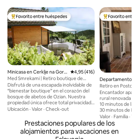
Favorito entre huéspedes
Favorito entre
Favorito entre los huéspedes más destacados
Favorito entre l
Minicasa en Cerklje na Gore
Calificación promedio: 4,95 de 5
4,95 (416)
njskem
Med Smrekami | Retiro boutique de
Departamento en 
bienestar y spa
Disfrutá de una escapada inolvidable de
dencial en Planina
Retiro en Postojna
“bienestar boutique” en el corazón del
Encantador apart
bosque de abetos de Ozian. Nuestra
rural renovada ubi
propiedad única ofrece total privacidad
10 minutos de las 
en dos áreas separadas: una cabaña de
Ubicación
·
Valor
·
Check-out
30 minutos de Liub
madera romántica con vistas
espacioso depart
Valor
·
Familia
·
Ver
panorámicas, un sillón de masajes de
Prestaciones populares de los
encanto rústico, t
primera calidad y un proyector de
una escapada tranq
alojamientos para vacaciones en
películas en la cama, y una suite con su
huéspedes. Rodea
propio sauna, chimenea y cocina. Frente