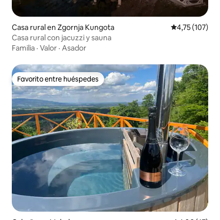
Casa rural en Zgornja Kungota
Calificación p
4,75 (107)
Casa rural con jacuzzi y sauna
Familia
·
Valor
·
Asador
Favorito entre huéspedes
Favorito entre huéspedes