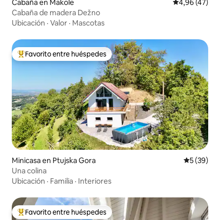
Cabaña en Makole
Calificación 
4,96 (47)
Cabaña de madera Dežno
Ubicación
·
Valor
·
Mascotas
Favorito entre huéspedes
Favorito entre los huéspedes más destacados
Minicasa en Ptujska Gora
Calificaci
5 (39)
Una colina
Ubicación
·
Familia
·
Interiores
Favorito entre huéspedes
Favorito entre los huéspedes más destacados