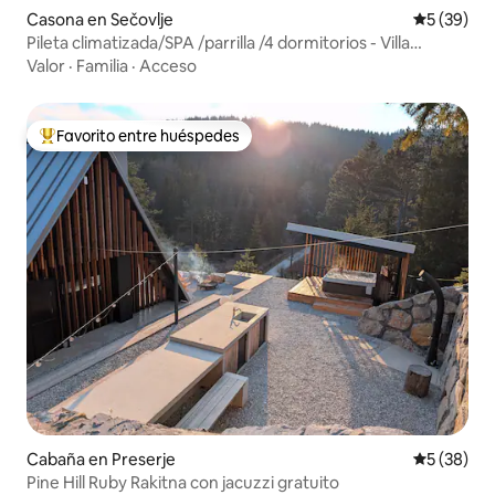
Casona en Sečovlje
Calificaci
5 (39)
Pileta climatizada/SPA /parrilla /4 dormitorios - Villa
Olivetum
Valor
·
Familia
·
Acceso
Favorito entre huéspedes
Favorito entre los huéspedes más destacados
Cabaña en Preserje
Calificaci
5 (38)
Pine Hill Ruby Rakitna con jacuzzi gratuito