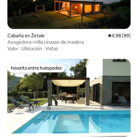
Cabaña en Žetale
Calificación p
4,98 (99)
Acogedora «Villa Linassi» de madera
Valor
·
Ubicación
·
Vistas
Favorito entre huéspedes
Favorito entre huéspedes