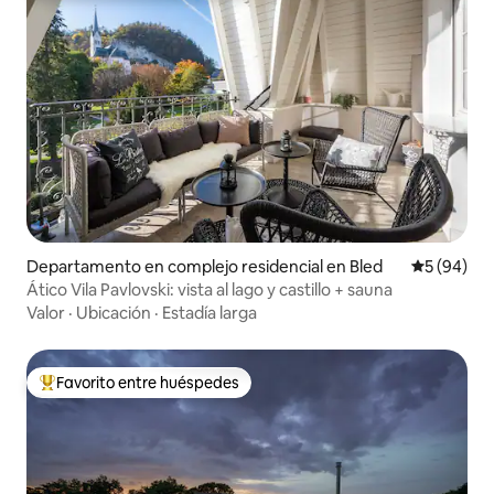
Departamento en complejo residencial en Bled
Calificaci
5 (94)
Ático Vila Pavlovski: vista al lago y castillo + sauna
Valor
·
Ubicación
·
Estadía larga
Favorito entre huéspedes
Favorito entre los huéspedes más destacados