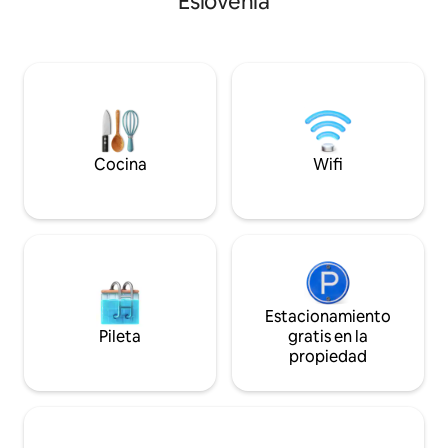
Eslovenia
prados, ríos seren
a la cabaña, vas a encontrar un jacuzzi
de la llanura de Pl
bajo las estrellas y la tranquilidad de la
perfecto para un r
naturaleza virgen. Ideal para parejas que
Disfruta del espaci
buscan mimos y relajación de lujo cerca
las impresionantes 
de la montaña. ¡Te damos la bienvenida a
una enorme bañera. Guardabicicle
tu santuario! ID de RNO: 108171
estacionamiento g
Cocina
Wifi
Estacionamiento
Pileta
gratis en la
propiedad