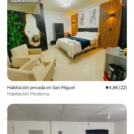
Superanfitrión
Superanfitrión
Habitación privada en San Miguel
Calificación p
4,86 (22)
Habitación Moderna.