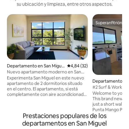
su ubicación y limpieza, entre otros aspectos.
Superanfitrión
Superanfitrión
Departamento en San Migue
Calificación promedio: 4,84 de 
4,84 (32)
l
Nuevo apartamento moderno en San
Miguel con aire acondicionado y vistas al
Experimenta San Miguel en este nuevo
Departamento en
volcán
apartamento de 2 dormitorios situado
#2 Surf & Work Stud
en el centro. El apartamento, si está
acondicionado, ag
Welcome to your s
completamente con aire acondicionado
This brand new stud
y cuenta con muebles nuevos, con una
just a short walk 
vista increíble de " El Volcan
Punta Mango Point. Designed 
chaparrastique" con tu garaje con
Prestaciones populares de los
comfort after sur
control remoto con llave. Te alojas en el
work, with fast Sta
Airbnb más céntrico de San Miguel, a
departamentos en San Miguel
online even durin
solo unos minutos. ¿Qué hay cerca de: -