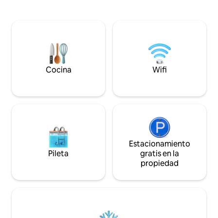
hot water. A comfy king bed, a real
Metro Centro San Miguel a 7 minutos en
kitchen with an in
coche. -Walmart San Miguel a 5 minutos.
plenty of natural 
- Playa El Cuco a 45 minutos en auto. -
stand out. Enjoy 
Garden Mall a 5 minutos caminando (
patio while relax
programado para abrir 2023)
soaking in the tro
Cocina
Wifi
Estacionamiento
Pileta
gratis en la
propiedad