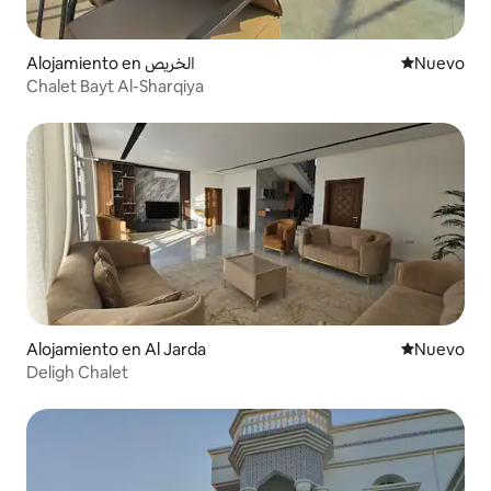
Alojamiento en الخريص
Lugar nuevo
Nuevo
Chalet Bayt Al-Sharqiya
Alojamiento en Al Jarda
Lugar nuevo
Nuevo
Deligh Chalet