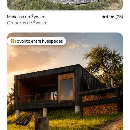
Minicasa en Żywiec
Calificación p
4,96 (25)
Graneros de Żywiec
Favorito entre huéspedes
Favorito entre los huéspedes más destacados