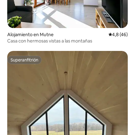
Alojamiento en Mutne
Calificación
4,8 (46)
Casa con hermosas vistas a las montañas
Superanfitrión
Superanfitrión