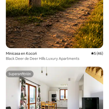
Minicasa en Kocoń
Calificaci
5 (46)
Black Deer de Deer Hills Luxury Apartments
Superanfitrión
Superanfitrión