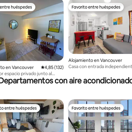
 entre huéspedes
Favorito entre huéspedes
 entre huéspedes
Favorito entre huéspedes
Alojamiento en Vancouver
4,95 de 5. 221 evaluaciones
Casa con entrada independient
nto en Vancouver
Calificación promedio: 4,85 de 5. 132 evaluac
4,85 (132)
con estilo de 1 dormitorio | cer
r espacio privado junto al
parque
Departamentos con aire acondicionad
 Riley Park
ito entre huéspedes
Favorito entre huéspedes
 entre los huéspedes más destacados
Favorito entre huéspedes