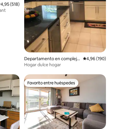
alificación promedio: 4,95 de 5. 518 evaluaciones
4,95 (518)
ant
iones
Departamento en complejo
Calificación promedio: 
4,96 (190)
residencial en Vancouver
Hogar dulce hogar
Favorito entre huéspedes
Favorito entre huéspedes