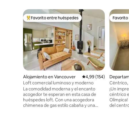
Favorito entre huéspedes
Favorito
Favorito entre los huéspedes más destacados
Favorito
Alojamiento en Vancouver
Calificación promedio: 
4,99 (154)
Departam
r
Loft comercial luminoso y moderno
Céntrico, 
La comodidad moderna y el encanto
¡Un impr
acogedor te esperan en esta casa de
céntrico e
huéspedes loft. Con una acogedora
Olímpica! 
chimenea de gas estilo cabaña y una
del centro
cama tamaño king, es el espacio ideal
Uber. Deja el vehículo atrás y di que no al
para relajarse después de un día de
tráfico en
exploración. Esta casa independiente
¡te ofrec
cuenta con cocina completa, patio
estaciona