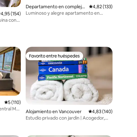
iones
Departamento en complejo
Calificación promedio: 
4,82 (133)
residencial en Vancouver
Luminoso y alegre apartamento en
alificación promedio: 4,95 de 5. 154 evaluaciones
4,95 (154)
Fraser Street (con licencia)
ina con
Favorito entre huéspedes
más destacados
Favorito entre huéspedes
Calificación promedio: 5 de 5. 110 evaluaciones
5 (110)
entral Mt
Alojamiento en Vancouver
Calificación promedio: 
4,83 (140)
Estudio privado con jardín | Acogedor,
iones
tranquilo, excelente ubicación