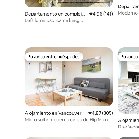
Departam
residenci
Moderno 
Departamento en complejo
Calificación promedio: 
4,96 (141)
con aire a
residencial en Vancouver
Loft luminoso: cama king,
160337)
estacionamiento, listo para trabajo
remoto
Favorito entre huéspedes
Favorito
Favorito entre huéspedes
Favorito
Alojamiento en Vancouver
Calificación promedio: 
4,87 (305)
Micro suite moderna cerca de Hip Main
Alojamie
St
Diseñador
sauna, 1,