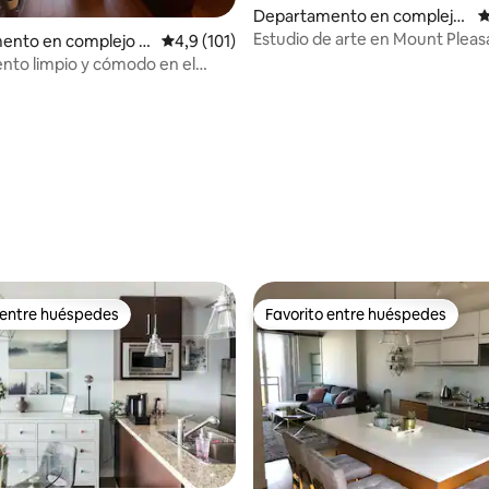
Departamento en complejo
C
residencial en Vancouver
Estudio de arte en Mount Pleas
ento en complejo r
Calificación promedio: 4,9 de 5. 101 evaluac
4,9 (101)
l en Vancouver
to limpio y cómodo en el
e Vancouver
 entre huéspedes
Favorito entre huéspedes
 entre huéspedes
Favorito entre huéspedes