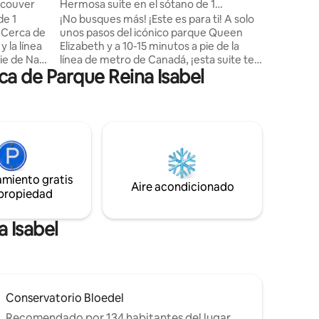
ancouver
Hermosa suite en el sótano de 1
dormitorio con entrada independiente
de 1
¡No busques más! ¡Este es para ti! A solo
e
unos pasos del icónico parque Queen
y la línea
Elizabeth y a 10-15 minutos a pie de la
ie de Nat
línea de metro de Canadá, ¡esta suite te
ca de Parque Reina Isabel
l
encantará! Ven a disfrutar de Vancouver
spital de
en uno de los barrios más bonitos de la
ital de
ciudad. Con una gran cantidad de
la ciudad,
restaurantes, bares y entretenimiento a
ite es
la vuelta de la esquina, seguramente no
les,
tendrás problemas para mantenerte
r de 70
ocupado y activo. Evita el bullicio del
centro de la ciudad, mientras te
amiento gratis
s de Main
hospedas a solo 4 km de distancia. Baño
Aire acondicionado
 propiedad
viajas
privado. ¡Lo sentimos, no hay cocina,
microondas ni lavandería!
a Isabel
Conservatorio Bloedel
Recomendado por 134 habitantes del lugar