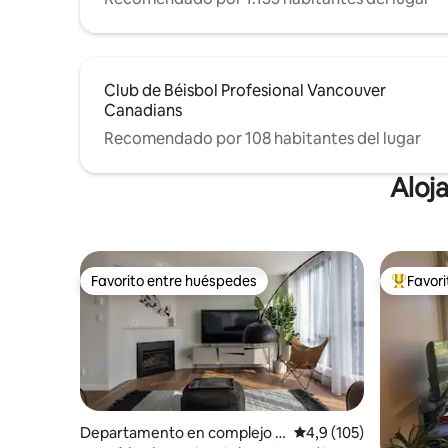
Club de Béisbol Profesional Vancouver
Canadians
Recomendado por 108 habitantes del lugar
Aloj
Favorito entre huéspedes
Favor
Favorito entre huéspedes
Favorito
Departamento en complejo r
Calificación promedio:
4,9 (105)