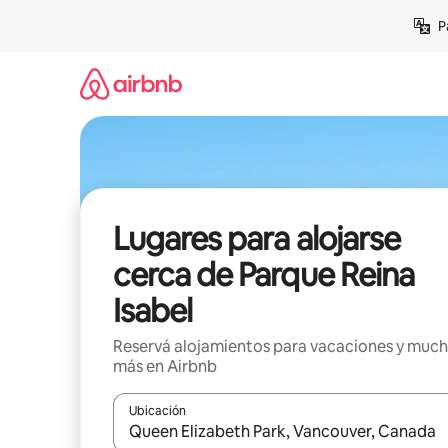
Ir
P
al
contenido
Lugares para alojarse
cerca de Parque Reina
Isabel
Reservá alojamientos para vacaciones y muc
más en Airbnb
Ubicación
Cuando los resultados estén disponibles, navegá c