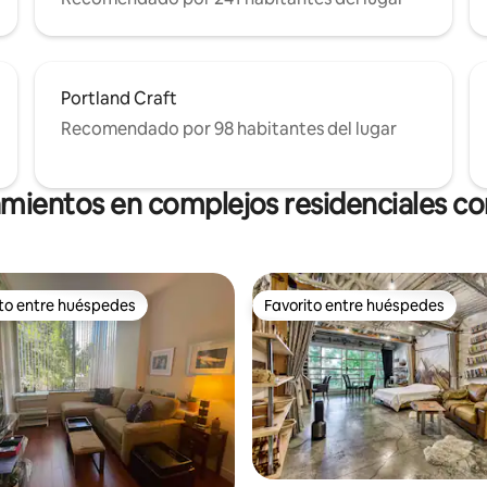
Portland Craft
Recomendado por 98 habitantes del lugar
amientos en complejos residenciales con
ito entre huéspedes
Favorito entre huéspedes
 entre los huéspedes más destacados
Favorito entre huéspedes
 4,9 de 5. 105 evaluaciones