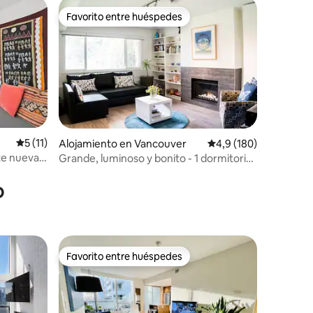
Favorito entre huéspedes
Favorito entre huéspedes
Calificación promedio: 5 de 5. 11 evaluaciones
5 (11)
Alojamiento en Vancouver
Calificación promedio:
4,9 (180)
e nueva y
Grande, luminoso y bonito - 1 dormitorio
iones
ca de un
junto a Main St
o
Favorito entre huéspedes
Favorito entre huéspedes