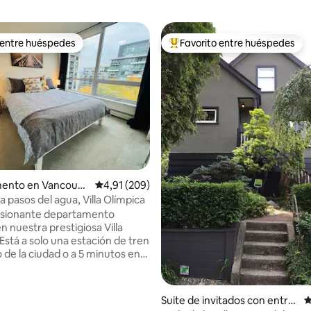
 entre huéspedes
Favorito entre huéspedes
 entre huéspedes
Favorito entre los huéspedes 
4,99 de 5. 154 evaluaciones
ento en Vancouve
Calificación promedio: 4,91 de 5. 209 evaluac
4,91 (209)
a pasos del agua, Villa Olímpica
esionante departamento
n nuestra prestigiosa Villa
Está a solo una estación de tren
 de la ciudad o a 5 minutos en
 hora punta. Si decidís conducir,
emos un lugar de
Suite de invitados con entra
C
miento subterráneo seguro,