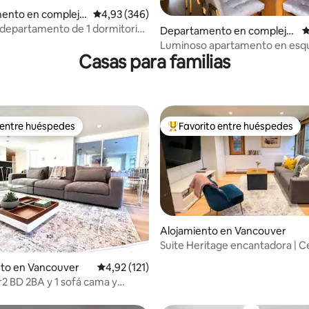
ento en complejo
Calificación promedio: 4,93 de 5. 346 evaluac
4,93 (346)
al en Vancouver
departamento de 1 dormitorio
4,96 de 5. 141 evaluaciones
Departamento en complejo
C
condicionado (licencia n.º 26-
residencial en Vancouver
Luminoso apartamento en esqu
Casas para familias
estacionamiento gratuito
 entre huéspedes
Favorito entre huéspedes
 entre huéspedes
Favorito entre los huéspedes 
Alojamiento en Vancouver
Suite Heritage encantadora | C
4,87 de 5. 305 evaluaciones
Pleasant•1 dormitorio
nto en Vancouver
Calificación promedio: 4,92 de 5. 121 evaluac
4,92 (121)
2 BD 2BA y 1 sofá cama y
800Sf