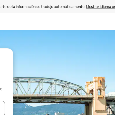
arte de la información se tradujo automáticamente. 
Mostrar idioma or
ho
on las teclas de flecha hacia arriba y hacia abajo o explorá deslizando