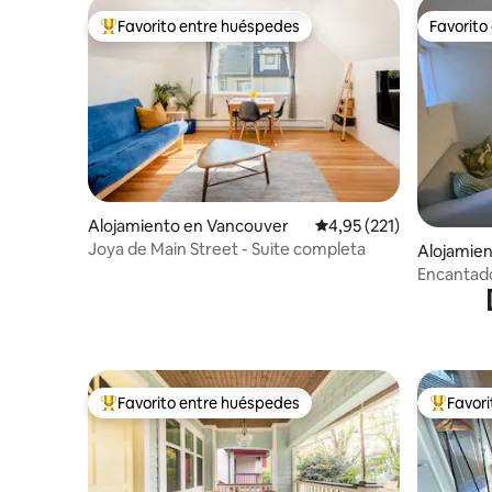
Favorito entre huéspedes
Favorito
Favorito entre los huéspedes más destacados
Favorito
Alojamiento en Vancouver
Calificación promedio: 
4,95 (221)
Joya de Main Street - Suite completa
Alojamie
Encantado
parque en
Favorito entre huéspedes
Favor
Favorito entre los huéspedes más destacados
Favorito