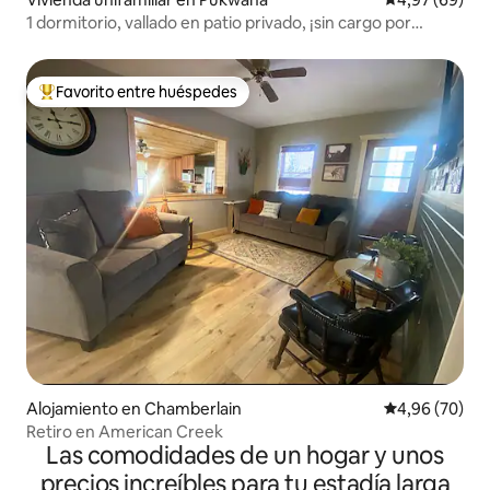
1 dormitorio, vallado en patio privado, ¡sin cargo por
mascotas!
Favorito entre huéspedes
Favorito entre los huéspedes más destacados
Alojamiento en Chamberlain
Calificación p
4,96 (70)
Retiro en American Creek
Las comodidades de un hogar y unos
precios increíbles para tu estadía larga