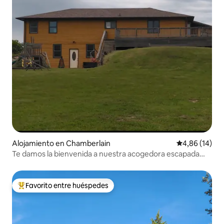
Alojamiento en Chamberlain
Calificación 
4,86 (14)
Te damos la bienvenida a nuestra acogedora escapada
"The Bunkhouse"
Favorito entre huéspedes
Favorito entre los huéspedes más destacados