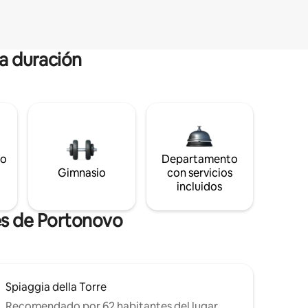
ga duración
to
Departamento
Gimnasio
con servicios
incluidos
es de Portonovo
Spiaggia della Torre
Recomendado por 62 habitantes del lugar