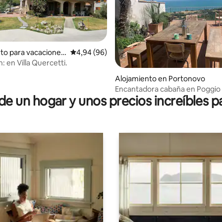
to para vacaciones
Calificación promedio: 4,94 de 5. 96 evaluac
4,94 (96)
iano
: en Villa Quercetti.
dio: 5 de 5. 3 evaluaciones
Alojamiento en Portonovo
Encantadora cabaña en Poggio 
 un hogar y unos precios increíbles pa
panorámicas al mar