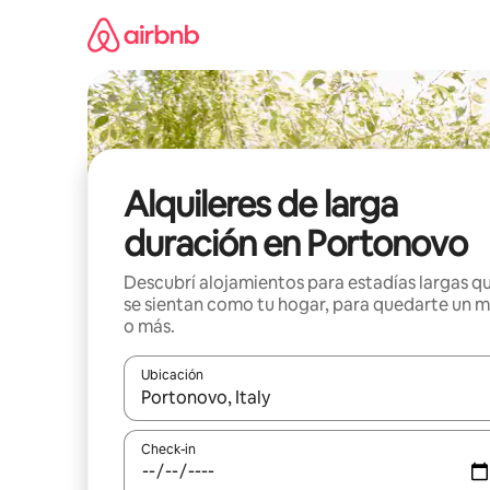
Ir
al
contenido
Alquileres de larga
duración en Portonovo
Descubrí alojamientos para estadías largas q
se sientan como tu hogar, para quedarte un 
o más.
Ubicación
Cuando los resultados estén disponibles, navegá c
Check-in