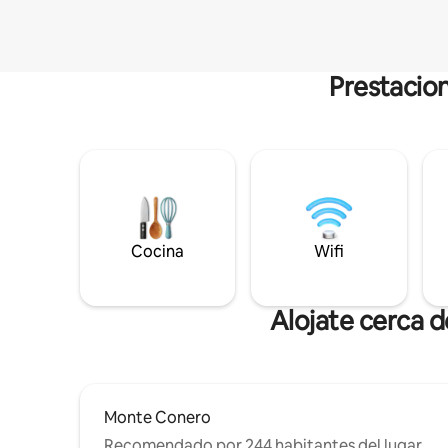
Prestacion
Cocina
Wifi
Alojate cerca 
Monte Conero
Recomendado por 244 habitantes del lugar