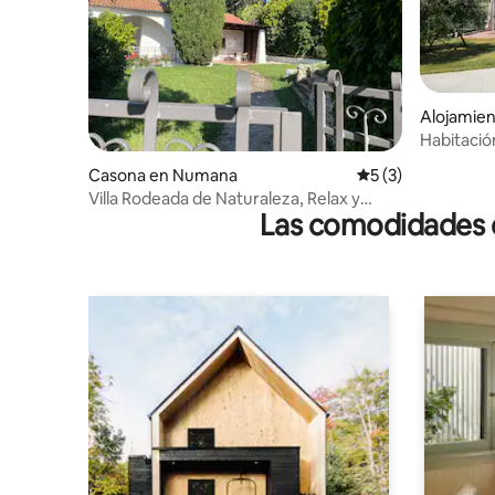
Alojamien
en Agugl
Habitación
Casona en Numana
Calificación prome
5 (3)
Villa Rodeada de Naturaleza, Relax y
Las comodidades de
Privacidad