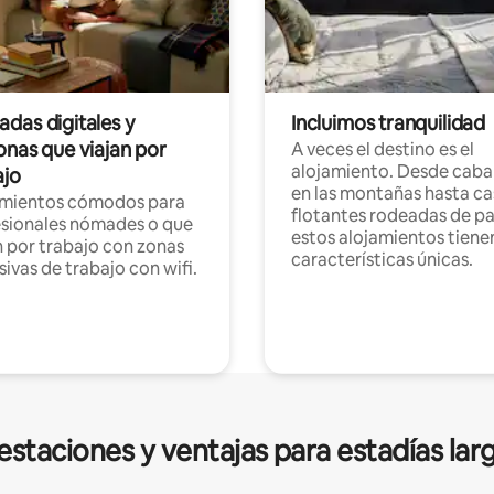
das digitales y
Incluimos tranquilidad
onas que viajan por
A veces el destino es el
alojamiento. Desde caba
ajo
en las montañas hasta ca
amientos cómodos para
flotantes rodeadas de pa
sionales nómades o que
estos alojamientos tiene
n por trabajo con zonas
características únicas.
sivas de trabajo con wifi.
estaciones y ventajas para estadías lar