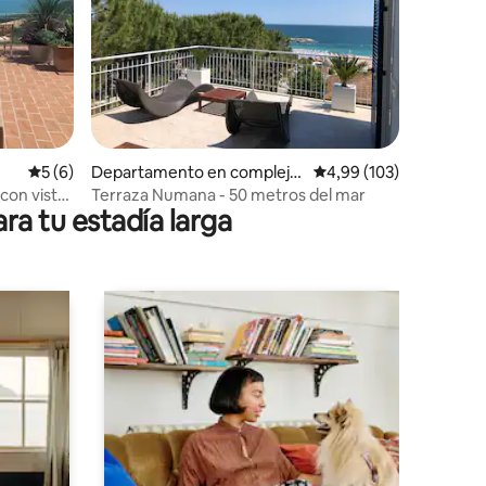
iones
Calificación promedio: 5 de 5. 6 evaluaciones
5 (6)
Departamento en complejo
Calificación promedio: 
4,99 (103)
residencial en Numana
con vistas
Terraza Numana - 50 metros del mar
ra tu estadía larga