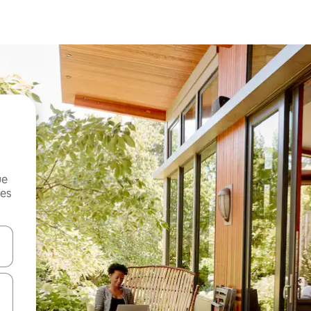
ue
mes
on las teclas de flecha hacia arriba y hacia abajo o explorá deslizando