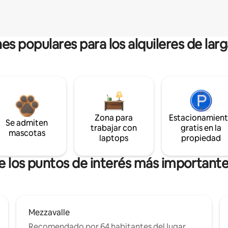
es populares para los alquileres de lar
Zona para
Estacionamien
Se admiten
trabajar con
gratis en la
mascotas
laptops
propiedad
de los puntos de interés más important
Mezzavalle
Recomendado por 64 habitantes del lugar