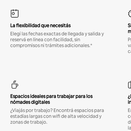
La flexibilidad que necesitás
S
m
Elegí las fechas exactas de llegada y salida y
reservá en línea con facilidad, sin
P
compromisos ni trámites adicionales.*
v
c
Espacios ideales para trabajar para los
¿
nómades digitales
i
¿Viajás por trabajo? Encontrá espacios para
E
estadías largas con wifi de alta velocidad y
c
zonas de trabajo.
d
l