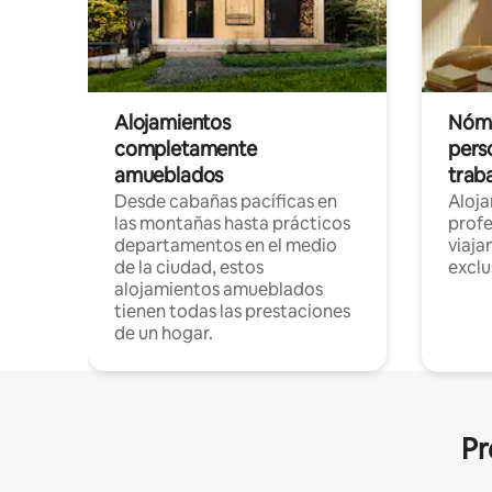
Alojamientos
Nóma
completamente
pers
amueblados
trab
Desde cabañas pacíficas en
Aloj
las montañas hasta prácticos
profe
departamentos en el medio
viaja
de la ciudad, estos
exclu
alojamientos amueblados
tienen todas las prestaciones
de un hogar.
Pr