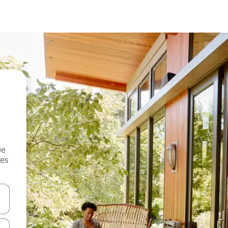
ue
mes
on las teclas de flecha hacia arriba y hacia abajo o explorá deslizando