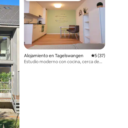
Alojamiento en Tagelswangen
Calificación prome
5 (37)
Estudio moderno con cocina, cerca de
Zúrich.
iones