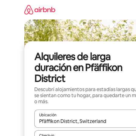
Ir
al
contenido
Alquileres de larga
duración en Pfäffikon
District
Descubrí alojamientos para estadías largas q
se sientan como tu hogar, para quedarte un 
o más.
Ubicación
Cuando los resultados estén disponibles, navegá c
Check-in