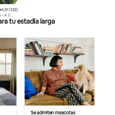
alificación promedio: 4,91 de 5. 132 evaluaciones
4,91 (132)
 • A 3
ra tu estadía larga
Se admiten mascotas