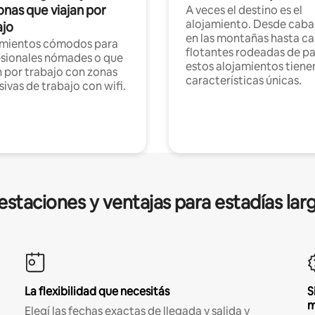
onas que viajan por
A veces el destino es el
alojamiento. Desde caba
ajo
en las montañas hasta ca
amientos cómodos para
flotantes rodeadas de pa
sionales nómades o que
estos alojamientos tiene
n por trabajo con zonas
características únicas.
sivas de trabajo con wifi.
estaciones y ventajas para estadías lar
La flexibilidad que necesitás
S
m
Elegí las fechas exactas de llegada y salida y