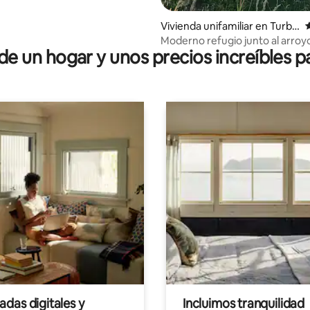
Vivienda unifamiliar en Turbe
C
nthal
Moderno refugio junto al arroyo
 un hogar y unos precios increíbles pa
minutos a pie del tren
das digitales y
Incluimos tranquilidad