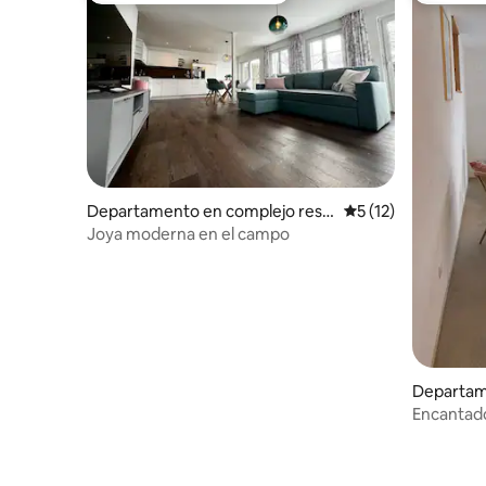
Departamento en complejo resid
Calificación promed
5 (12)
encial en Zell
Joya moderna en el campo
Departam
Encantad
habitació