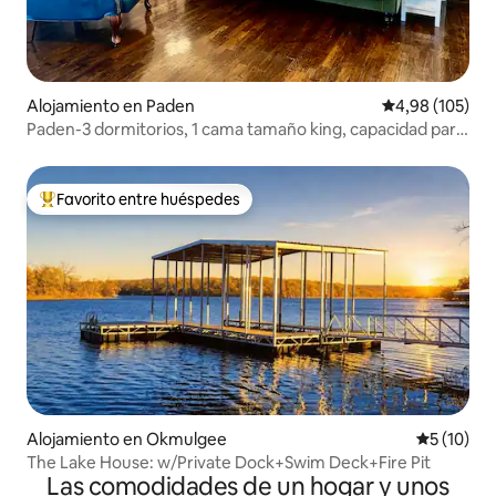
Alojamiento en Paden
Calificación pr
4,98 (105)
Paden-3 dormitorios, 1 cama tamaño king, capacidad para
6 personas. Aparcamiento abundante.
Favorito entre huéspedes
Favorito entre los huéspedes más destacados
Alojamiento en Okmulgee
Calificaci
5 (10)
The Lake House: w/Private Dock+Swim Deck+Fire Pit
Las comodidades de un hogar y unos