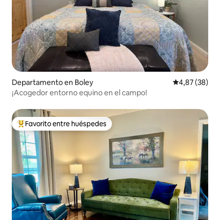
Departamento en Boley
Calificación p
4,87 (38)
¡Acogedor entorno equino en el campo!
Favorito entre huéspedes
Favorito entre los huéspedes más destacados