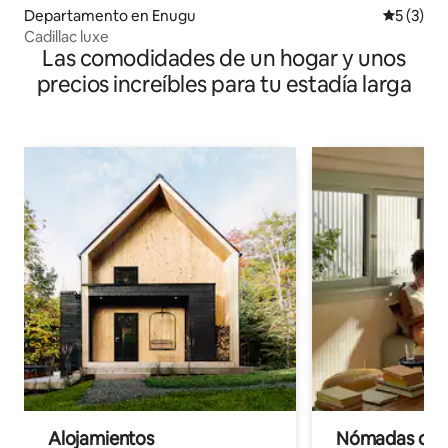
Departamento en Enugu
Calificac
5 (3)
Cadillac luxe
Las comodidades de un hogar y unos
precios increíbles para tu estadía larga
Alojamientos
Nómadas digit