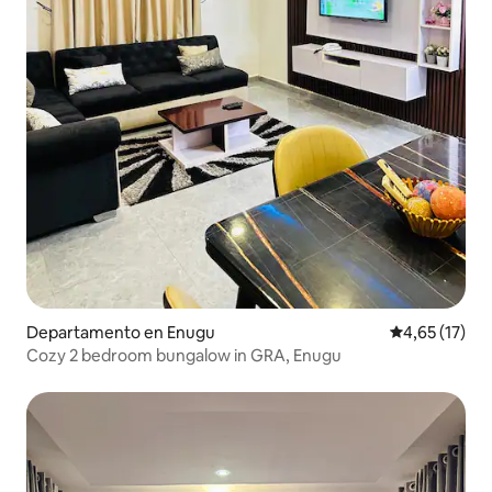
Departamento en Enugu
Calificación 
4,65 (17)
Cozy 2 bedroom bungalow in GRA, Enugu