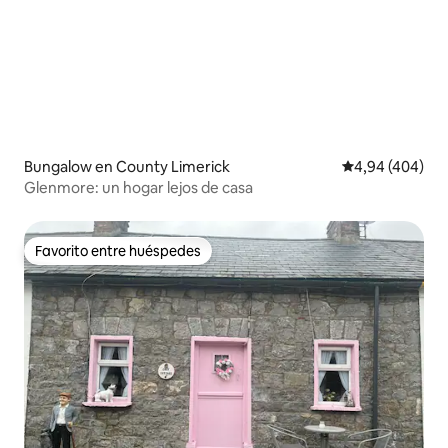
Bungalow en County Limerick
Calificación pr
4,94 (404)
Glenmore: un hogar lejos de casa
Favorito entre huéspedes
Favorito entre huéspedes