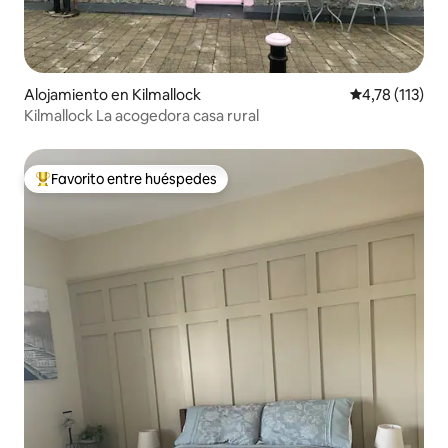
Alojamiento en Kilmallock
Calificación p
4,78 (113)
Kilmallock La acogedora casa rural
Favorito entre huéspedes
Favorito entre los huéspedes más destacados