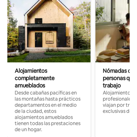
Alojamientos
Nómadas digit
completamente
personas que 
amueblados
trabajo
Desde cabañas pacíficas en
Alojamientos 
las montañas hasta prácticos
profesionales 
departamentos en el medio
viajan por trab
de la ciudad, estos
exclusivas de t
alojamientos amueblados
tienen todas las prestaciones
de un hogar.