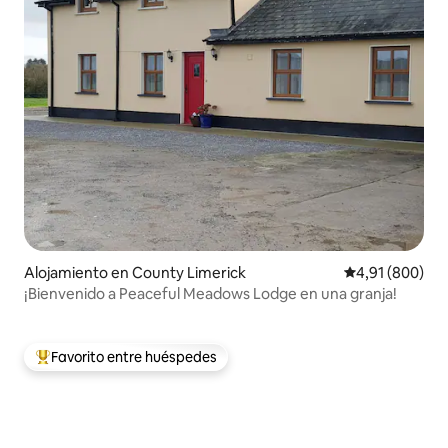
Alojamiento en County Limerick
Calificación pr
4,91 (800)
¡Bienvenido a Peaceful Meadows Lodge en una granja!
Favorito entre huéspedes
Favorito entre los huéspedes más destacados