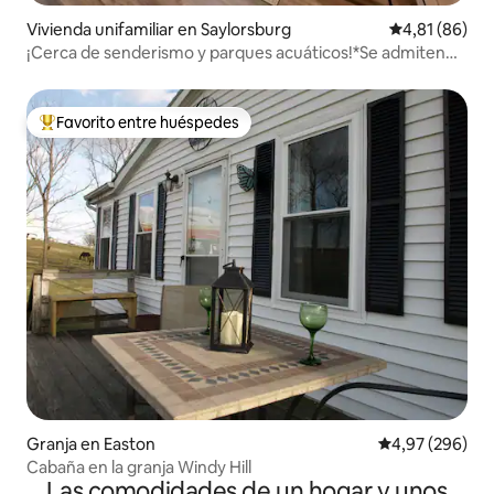
Vivienda unifamiliar en Saylorsburg
Calificación 
4,81 (86)
¡Cerca de senderismo y parques acuáticos!*Se admiten
perros*Wifi*Chimenea
Favorito entre huéspedes
Favorito entre los huéspedes más destacados
Granja en Easton
Calificación pr
4,97 (296)
Cabaña en la granja Windy Hill
Las comodidades de un hogar y unos