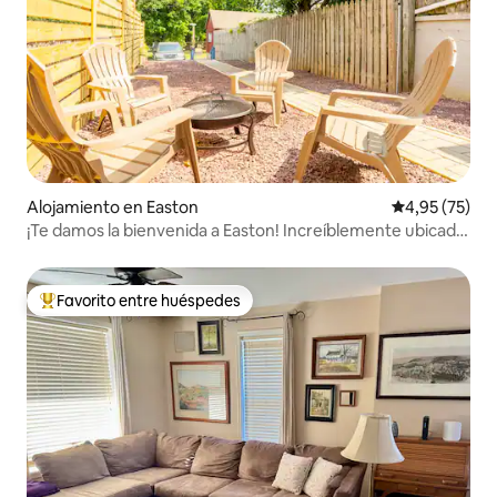
Alojamiento en Easton
Calificación 
4,95 (75)
¡Te damos la bienvenida a Easton! Increíblemente ubicado
cerca de todo
Favorito entre huéspedes
Favorito entre los huéspedes más destacados