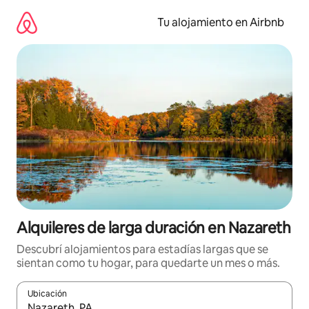
Ir
al
Tu alojamiento en Airbnb
contenido
Alquileres de larga duración en Nazareth
Descubrí alojamientos para estadías largas que se
sientan como tu hogar, para quedarte un mes o más.
Ubicación
Cuando los resultados estén disponibles, navegá con las teclas 