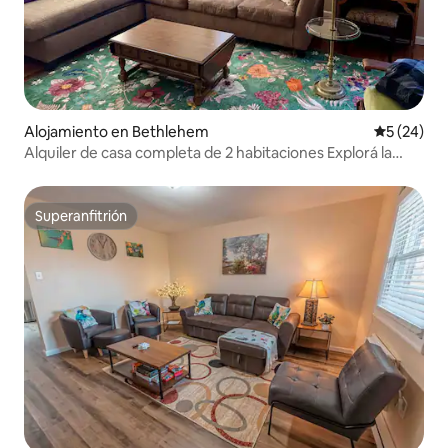
Alojamiento en Bethlehem
Calificaci
5 (24)
Alquiler de casa completa de 2 habitaciones Explorá la
histórica Bethlehem
Superanfitrión
Superanfitrión