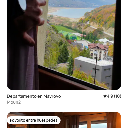
Departamento en Mavrovo
Calificación
4,9 (10)
Moun2
Favorito entre huéspedes
Favorito entre huéspedes