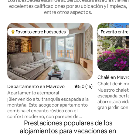
Los huéspedes están de acuerdo: estas estadías tienen
excelentes calificaciones por su ubicación y limpieza,
entre otros aspectos.
Favorito entre huéspedes
Favorito entre h
Favorito entre los huéspedes más destacados
Favorito entre h
Chalé en Mavrovo
Chalet de★ mont
Departamento en Mavrovo
Calificación promedio: 5,0 de 
5,0 (15)
y tranquilo ☼
Nuestro chalet de
Apartamento atemporal
escapada perfecta 
¡Bienvenido a tu tranquila escapada a la
abarrotada vida de
montaña! Este acogedor apartamento
gran jardín con m
combina el encanto rústico con el
parrilla de piedra 
confort moderno, con paredes de
perfecta para fami
Prestaciones populares de los
piedra, vigas de madera y muebles
Excelente ubicació
únicos hechos a mano por un maestro
alojamientos para vacaciones en
Mavrovo y la zona de esquí
carpintero local. Ubicado en lo alto de las