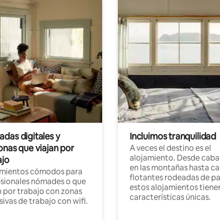
das digitales y
Incluimos tranquilidad
onas que viajan por
A veces el destino es el
alojamiento. Desde caba
ajo
en las montañas hasta ca
amientos cómodos para
flotantes rodeadas de pa
sionales nómades o que
estos alojamientos tiene
n por trabajo con zonas
características únicas.
sivas de trabajo con wifi.