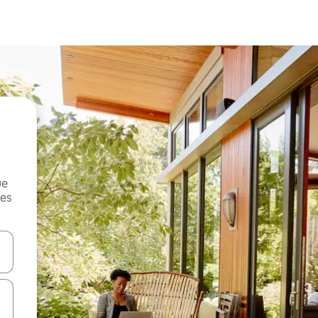
ue
mes
on las teclas de flecha hacia arriba y hacia abajo o explorá deslizando