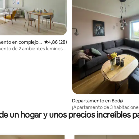
ento en complejo r
Calificación promedio: 4,86 de 5. 28 evaluac
4,86 (28)
l en Bodø
ento de 2 ambientes luminoso
io: 5 de 5. 19 evaluaciones
versidad Nord | Estacionamiento
Departamento en Bodø
¡Apartamento de 3 habitaciones
 un hogar y unos precios increíbles pa
planta superior!