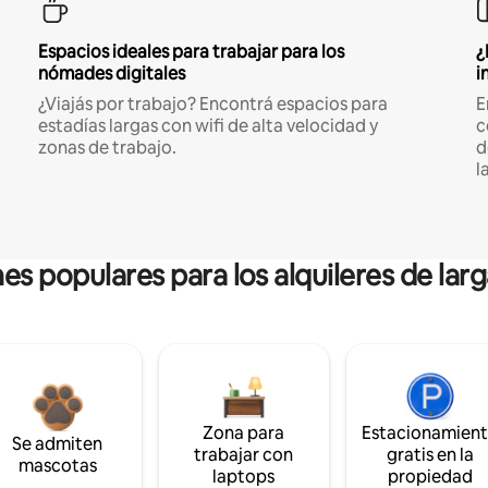
Espacios ideales para trabajar para los
¿
nómades digitales
i
¿Viajás por trabajo? Encontrá espacios para
E
estadías largas con wifi de alta velocidad y
c
zonas de trabajo.
d
l
es populares para los alquileres de lar
Zona para
Estacionamien
Se admiten
trabajar con
gratis en la
mascotas
laptops
propiedad