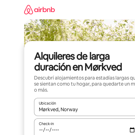
Ir
al
contenido
Alquileres de larga
duración en Mørkved
Descubrí alojamientos para estadías largas q
se sientan como tu hogar, para quedarte un 
o más.
Ubicación
Cuando los resultados estén disponibles, navegá c
Check-in