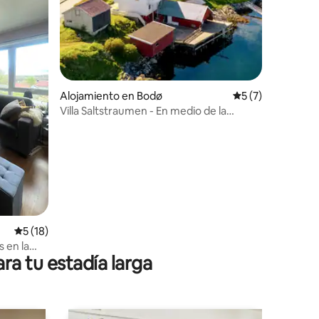
Alojamiento en Bodø
Calificación prom
5 (7)
iones
Villa Saltstraumen - En medio de la
corriente
Calificación promedio: 5 de 5. 18 evaluaciones
5 (18)
 en la
ra tu estadía larga