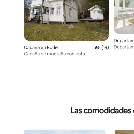
Departam
esidencia
Departam
Cabaña en Bodø
Calificación promed
5 (19)
en la Uni
Cabaña de montaña con vista
gratuito
panorámica
Las comodidades de