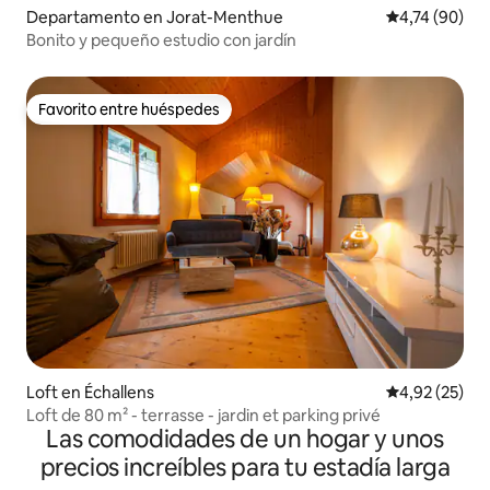
Departamento en Jorat-Menthue
Calificación 
4,74 (90)
Bonito y pequeño estudio con jardín
Favorito entre huéspedes
Favorito entre huéspedes
Loft en Échallens
Calificación 
4,92 (25)
Loft de 80 m² - terrasse - jardin et parking privé
Las comodidades de un hogar y unos
precios increíbles para tu estadía larga