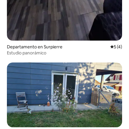
Departamento en Surpierre
Calificac
5 (4)
Estudio panorámico