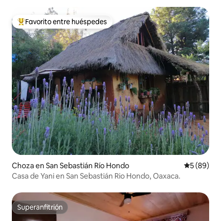
Favorito entre huéspedes
Favorito entre los huéspedes más destacados
Choza en San Sebastián Río Hondo
Calificaci
5 (89)
Casa de Yani en San Sebastián Rio Hondo, Oaxaca.
Superanfitrión
Superanfitrión