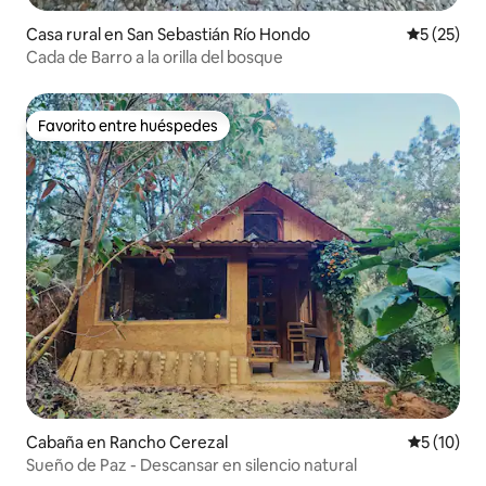
Casa rural en San Sebastián Río Hondo
Calificaci
5 (25)
Cada de Barro a la orilla del bosque
Favorito entre huéspedes
Favorito entre huéspedes
Cabaña en Rancho Cerezal
Calificaci
5 (10)
Sueño de Paz - Descansar en silencio natural