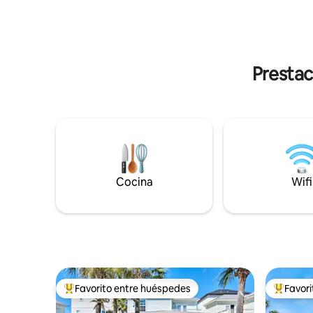
guardarlo 
acceso privado a la playa a través del
botón “Co
carrito de golf! El contrato de alquiler y
preguntar
carrito de golf debe firmarse en un plazo
disponible
de 5 días después de hacer la reserva.
Debes tener más de 25 años para
Prestac
reservar y presentarte para la estancia.
Cocina
Wifi
Favorito entre huéspedes
Favor
Favorito entre los huéspedes más destacados
Favorito