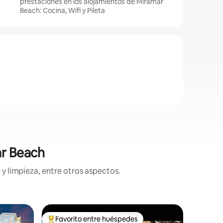
prestaciones en los alojamientos de Miramar
Beach: Cocina, Wifi y Pileta
ar Beach
y limpieza, entre otros aspectos.
Alojamie
Favorito entre huéspedes
Superanf