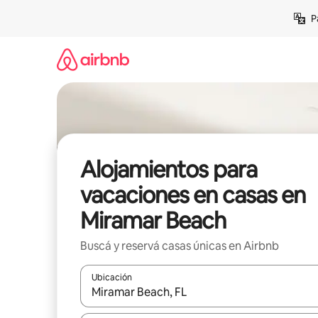
Ir
P
al
contenido
Alojamientos para
vacaciones en casas en
Miramar Beach
Buscá y reservá casas únicas en Airbnb
Ubicación
Cuando los resultados estén disponibles, navegá c