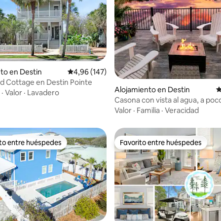
io: 5 de 5. 36 evaluaciones
to en Destin
Calificación promedio: 4,96 de 5. 147 evaluac
4,96 (147)
d Cottage en Destin Pointe
Alojamiento en Destin
C
·
Valor
·
Lavadero
Casona con vista al agua, a poc
de la playa, cama king, pileta
Valor
·
Familia
·
Veracidad
ito entre huéspedes
Favorito entre huéspedes
 entre los huéspedes más destacados
Favorito entre huéspedes