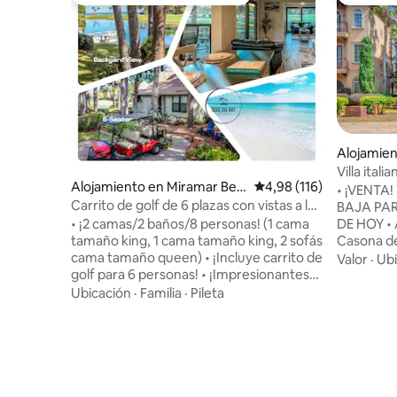
Favorito entre los huéspedes más destacados
Favorito
Alojamien
ch
Villa itali
Alojamiento en Miramar Bea
Calificación promedio: 
4,98 (116)
¡Crucero g
• ¡VENTA
ch
Carrito de golf de 6 plazas con vistas a la
BAJA PA
bahía, el lago y el campo
DE HOY • A
• ¡2 camas/2 baños/8 personas! (1 cama
Casona de
tamaño king, 1 cama tamaño king, 2 sofás
uno de lo
cama tamaño queen) • ¡Incluye carrito de
Valor
·
Ubi
propiedad
golf para 6 personas! • ¡Impresionantes
crucero g
vistas a la bahía/lago/campo de golf! •
Ubicación
·
Familia
·
Pileta
(para est
¡Hermosas mejoras que te harán querer
Pileta esti
quedarte para siempre! • ¡Acceso a 2
pileta des
piscinas climatizadas por temporada! •
playa, esp
¡Ubicado en el hermoso Sandestin® Golf
inteligen
& Beach Resort! • ¡Lavadora/secadora,
habitaciones Hacé clic en el í
cable y wifi incluidos! • ¡A minutos del