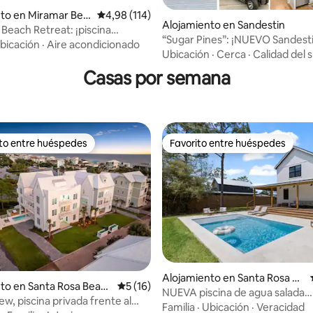
dio: 5 de 5. 7 evaluaciones
to en Miramar Bea
Calificación promedio: 4,98 de 5. 114 evaluac
4,98 (114)
Alojamiento en Sandestin
 Beach Retreat: ¡piscina
“Sugar Pines”: ¡NUEVO Sandesti
a, playa!
bicación
·
Aire acondicionado
con carrito de golf!
Ubicación
·
Cerca
·
Calidad del 
Casas por semana
ito entre huéspedes
Favorito entre huéspedes
 entre los huéspedes más destacados
Favorito entre huéspedes
 4,97 de 5. 31 evaluaciones
Alojamiento en Santa Rosa Be
to en Santa Rosa Beac
Calificación promedio: 5 de 5. 16 evaluac
5 (16)
ach
NUEVA piscina de agua salada
ew, piscina privada frente al
climatizada 3B/2.5Ba cerca de 
Familia
·
Ubicación
·
Veracidad