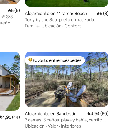
iones
Calificación promedio: 5 de 5. 6 evaluaciones
5 (6)
Alojamiento en Miramar Beach
Calificación prom
5 (3)
n® 3/3
Tony by the Sea: pileta climatizada,
sueño
carrito de golf, playa privada
Familia
·
Ubicación
·
Confort
Favorito entre huéspedes
Favorito entre los huéspedes más destacados
Alojamiento en Sandestin
Calificación promedio:
4,94 (50)
Calificación promedio: 4,95 de 5. 44 evaluaciones
4,95 (44)
3 camas, 3 baños, playa y bahía, carrito de
iones
golf gratis
Ubicación
·
Valor
·
Interiores
30A!