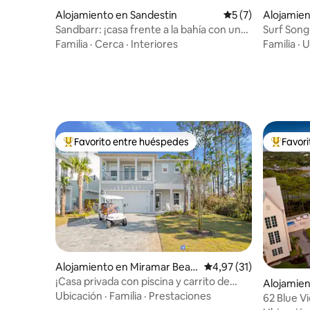
Alojamiento en Sandestin
Calificación prome
5 (7)
Alojamien
ch
Sandbarr: ¡casa frente a la bahía con un
Surf Song
carrito de golf!
climatizad
Familia
·
Cerca
·
Interiores
Familia
·
U
Favorito entre huéspedes
Favor
Favorito entre los huéspedes más destacados
Favorito
Alojamiento en Miramar Beac
Calificación promedio:
4,97 (31)
h
¡Casa privada con piscina y carrito de
Alojamien
golf!
Ubicación
·
Familia
·
Prestaciones
h
62 Blue Vi