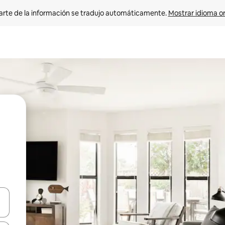
arte de la información se tradujo automáticamente. 
Mostrar idioma or
on las teclas de flecha hacia arriba y hacia abajo o explorá deslizando