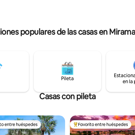
en tus favoritos y, luego, en el
Island * Cocina totalmente equ
ntactá al anfitrión” para
abastecida * Lavadora y secador
 qué crucero va a estar
 en las fechas de tu estadía.
iones populares de las casas en Miram
Estacion
Pileta
en la
Casas con pileta
ito entre huéspedes
Favorito entre huéspedes
 entre los huéspedes más destacados
Favorito entre los huéspedes 