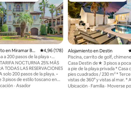
 entre los huéspedes más destacados
Favorito entre los huéspedes 
to en Miramar Bea
Calificación promedio: 4,96 de 5. 178 evaluac
4,96 (178)
Alojamiento en Destin
C
ana a 200 pasos de la playa •
Piscina, carrito de golf, chimen
4,98 de 5. 116 evaluaciones
ratis!
a la playa
! TARIFA NOCTURNA 25% MÁS
Casa Destin de★ 3 pisos a poca
RA TODAS LAS RESERVACIONES
a pie de la playa privada * Casa de 2500
 solo 200 pasos de la playa. •
pies cuadrados / 230 m² * Terce
 3 pisos de estilo toscano en
vistas de 360° y vistas al mar. * 
s barrios más bonitos, con
minutos a pie de la playa privada
cación
·
Asador
Ubicación
·
Familia
·
Moverse por
es multimillonarias • ¡Boleto de
minutos a pie de Crystal Beach. 
ratis por noche de estadía!
privada + oasis en el patio tras
adías de menos de 7 noches) •
y más). * Carrito de golf de 6 pla
lo resort, jacuzzi, vistas a la
Aparcamiento in situ para más 
de los balcones • Artículos de
coches. * A 5 minutos en coche
acio de trabajo y TV
Commons con restaurantes y s
tes grandes en todas las
juegos * A 10 minutos en coche
cono ♡ para
Harbor y a 15 minutos en coche