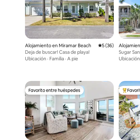
Alojamiento en Miramar Beach
Calificación promed
5 (36)
Alojamien
Deja de buscar! Casa de playa!
Sugar San
Ubicación
·
Familia
·
A pie
Ubicación
Favorito entre huéspedes
Favor
Favorito entre huéspedes
Favorito