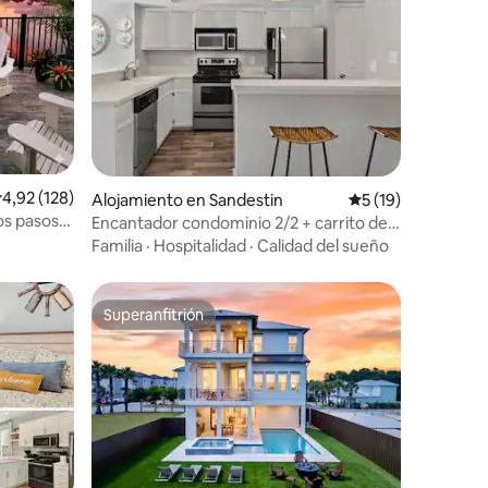
iones
alificación promedio: 4,92 de 5. 128 evaluaciones
4,92 (128)
Alojamiento en Sandestin
Calificación prome
5 (19)
os pasos
Encantador condominio 2/2 + carrito de
golf + acceso a la playa
Familia
·
Hospitalidad
·
Calidad del sueño
Superanfitrión
Superanfitrión