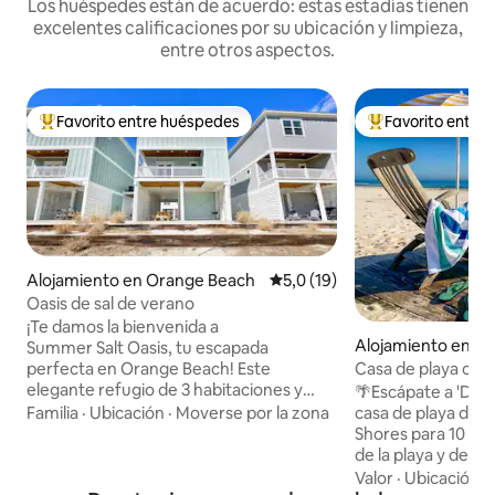
Los huéspedes están de acuerdo: estas estadías tienen
excelentes calificaciones por su ubicación y limpieza,
entre otros aspectos.
Favorito entre huéspedes
Favorito entre
Favorito entre los huéspedes más destacados
Favorito entre l
Alojamiento en Orange Beach
Calificación promedio: 5,0 de 
5,0 (19)
Oasis de sal de verano
¡Te damos la bienvenida a
Alojamiento en Gu
Summer Salt Oasis, tu escapada
Casa de playa con 
perfecta en Orange Beach! Este
elegante refugio de 3 habitaciones y
🌴Escápate a 'Dune
4 baños está a pocos minutos de playas
casa de playa de 3
Familia
·
Ubicación
·
Moverse por la zona
de arena blanca. Relájate en una sala
Shores para 10 pe
abierta y luminosa, cocina en una cocina
de la playa y de Li
moderna totalmente equipada o
refugio de 1.800 
Valor
·
Ubicación
·
descansa en el balcón privado. Cada