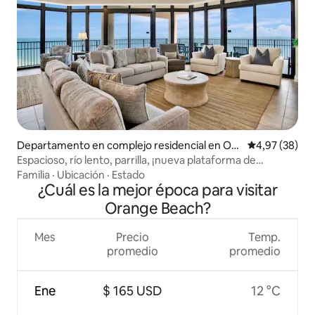
Departamento en complejo residencial en Ora
Calificación p
4,97 (38)
nge Beach
Espacioso, río lento, parrilla, ¡nueva plataforma de
chapoteo!
Familia
·
Ubicación
·
Estado
¿Cuál es la mejor época para visitar
Orange Beach?
Mes
Precio
Temp.
promedio
promedio
Ene
$ 165 USD
12 °C