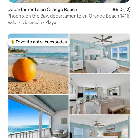
Departamento en Orange Beach
Calificación
5,0 (12)
Phoenix on the Bay, departamento en Orange Beach 1416
Valor
·
Ubicación
·
Playa
Favorito entre huéspedes
Favorito entre los huéspedes más destacados