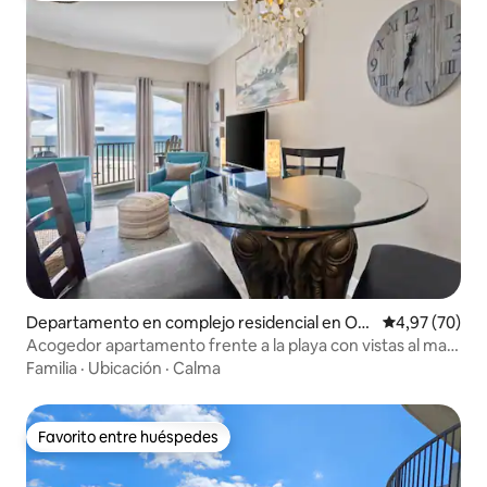
Departamento en complejo residencial en Ora
Calificación p
4,97 (70)
nge Beach
Acogedor apartamento frente a la playa con vistas al mar
desde todas las habitaciones
Familia
·
Ubicación
·
Calma
Favorito entre huéspedes
Favorito entre huéspedes