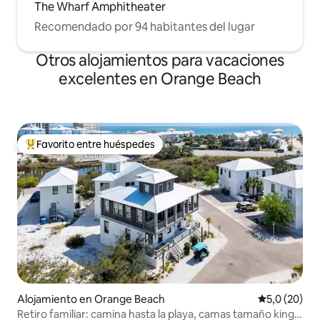
The Wharf Amphitheater
Recomendado por 94 habitantes del lugar
Otros alojamientos para vacaciones
excelentes en Orange Beach
Favorito entre huéspedes
Favorito entre los huéspedes más destacados
Alojamiento en Orange Beach
Calificación
5,0 (20)
Retiro familiar: camina hasta la playa, camas tamaño king,