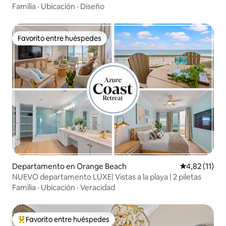
espacio de trabajo
Familia
·
Ubicación
·
Diseño
Favorito entre huéspedes
Favorito entre huéspedes
Departamento en Orange Beach
Calificación 
4,82 (11)
NUEVO departamento LUXE| Vistas a la playa | 2 piletas
Familia
·
Ubicación
·
Veracidad
Favorito entre huéspedes
Favorito entre los huéspedes más destacados