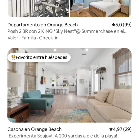
Departamento en Orange Beach
Calificación
5,0 (99)
Posh 2 BR con 2 KING *Sky Nest"@ Summerchase en el
Golfo
Valor
·
Familia
·
Check-in
Favorito entre huéspedes
Favorito entre los huéspedes más destacados
Casona en Orange Beach
Calificación p
4,97 (29)
¡Experimenta Seajoy! ¡A 200 yardas a pie de la playa!