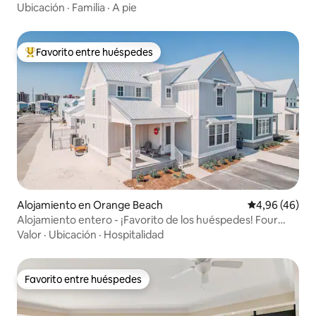
Ubicación
·
Familia
·
A pie
Favorito entre huéspedes
Favorito entre los huéspedes más destacados
Alojamiento en Orange Beach
Calificación p
4,96 (46)
Alojamiento entero - ¡Favorito de los huéspedes! Four
Little Starfish
Valor
·
Ubicación
·
Hospitalidad
Favorito entre huéspedes
Favorito entre huéspedes