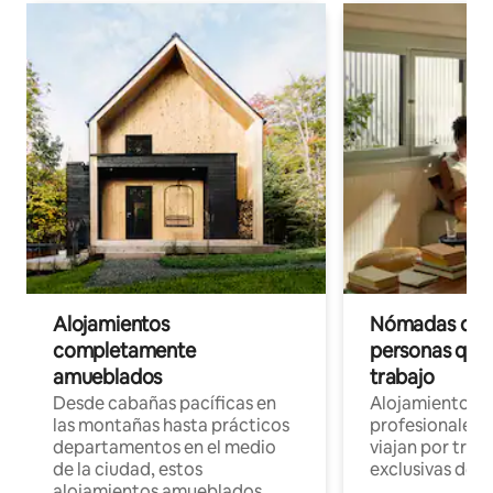
Alojamientos
Nómadas digit
completamente
personas que 
amueblados
trabajo
Desde cabañas pacíficas en
Alojamientos 
las montañas hasta prácticos
profesionales 
departamentos en el medio
viajan por trab
de la ciudad, estos
exclusivas de t
alojamientos amueblados