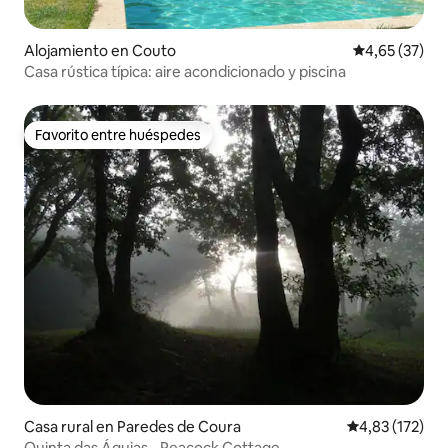
Alojamiento en Couto
Calificación 
4,65 (37)
Casa rústica típica: aire acondicionado y piscina
Favorito entre huéspedes
Favorito entre huéspedes
Casa rural en Paredes de Coura
Calificación p
4,83 (172)
Quinta das Águias - Peacock Cottage