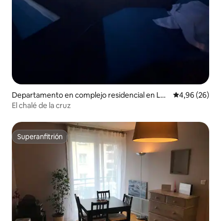
Departamento en complejo residencial en Lés
Calificación p
4,96 (26)
igny
El chalé de la cruz
Superanfitrión
Superanfitrión