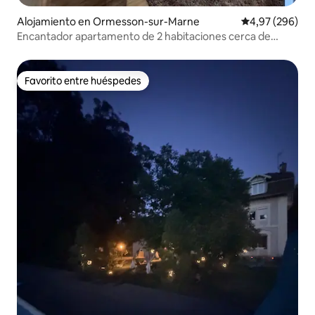
Alojamiento en Ormesson-sur-Marne
Calificación pr
4,97 (296)
Encantador apartamento de 2 habitaciones cerca de
Disney
Favorito entre huéspedes
Favorito entre huéspedes