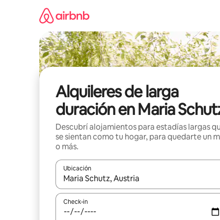
Ir
al
contenido
Alquileres de larga
duración en Maria Schut
Descubrí alojamientos para estadías largas q
se sientan como tu hogar, para quedarte un 
o más.
Ubicación
Cuando los resultados estén disponibles, navegá c
Check-in