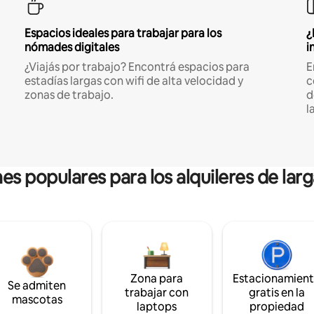
Espacios ideales para trabajar para los
¿
nómades digitales
i
¿Viajás por trabajo? Encontrá espacios para
E
estadías largas con wifi de alta velocidad y
c
zonas de trabajo.
d
l
es populares para los alquileres de lar
Zona para
Estacionamien
Se admiten
trabajar con
gratis en la
mascotas
laptops
propiedad