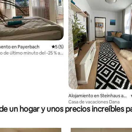
ento en Payerbach
Calificación promedio: 5 de 5. 5 evaluac
5 (5)
 de último minuto del -25 % al
 departamentos en el CENTRO
dio: 5 de 5. 5 evaluaciones
Alojamiento en Steinhaus am
Semmering
Casa de vacaciones Dana
 un hogar y unos precios increíbles pa