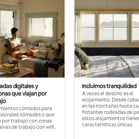
das digitales y
Incluimos tranquilidad
onas que viajan por
A veces el destino es el
alojamiento. Desde caba
ajo
en las montañas hasta ca
amientos cómodos para
flotantes rodeadas de pa
sionales nómades o que
estos alojamientos tiene
n por trabajo con zonas
características únicas.
sivas de trabajo con wifi.