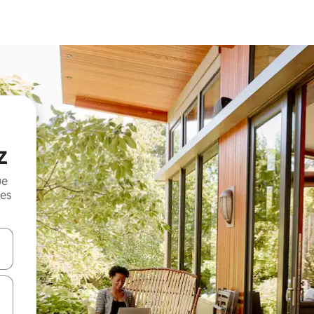
z
ue
mes
on las teclas de flecha hacia arriba y hacia abajo o explorá deslizando