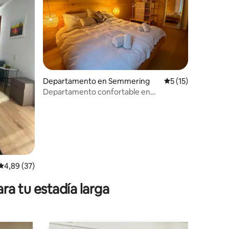
iones
Departamento en Semmering
Calificación prome
5 (15)
Departamento confortable en
Semmering
Calificación promedio: 4,89 de 5. 37 evaluaciones
4,89 (37)
ra tu estadía larga