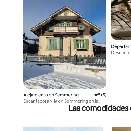
Departam
Descuento
-48 % en
Alojamiento en Semmering
Calificación prome
5 (5)
Encantadora villa en Semmering en la
Las comodidades de
mejor ubicación soleada