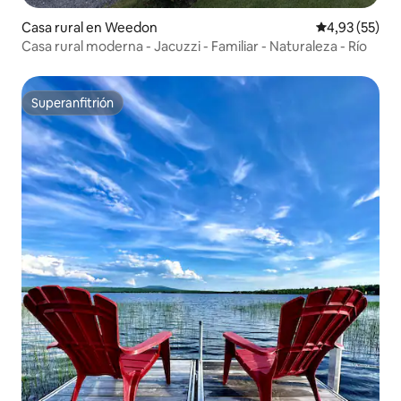
Casa rural en Weedon
Calificación 
4,93 (55)
Casa rural moderna - Jacuzzi - Familiar - Naturaleza - Río
Superanfitrión
Superanfitrión