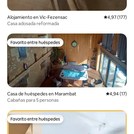
Alojamiento en Vic-Fezensac
Calificación p
4,97 (177)
Casa adosada reformada
Favorito entre huéspedes
Favorito entre huéspedes
Casa de huéspedes en Marambat
Calificación 
4,94 (17)
Cabañas para 5 personas
Favorito entre huéspedes
Favorito entre huéspedes