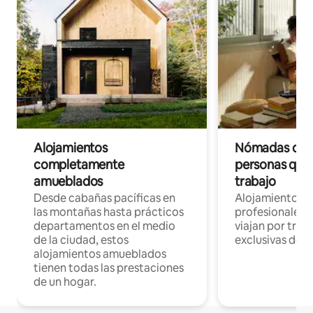
Alojamientos
Nómadas digit
completamente
personas que 
amueblados
trabajo
Desde cabañas pacíficas en
Alojamientos 
las montañas hasta prácticos
profesionales 
departamentos en el medio
viajan por trab
de la ciudad, estos
exclusivas de t
alojamientos amueblados
tienen todas las prestaciones
de un hogar.