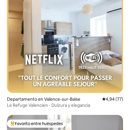
Departamento en Valence-sur-Baïse
Calificación p
4,94 (77)
Le Refuge Valencien - Dulzura y elegancia
Favorito entre huéspedes
Favorito entre los huéspedes más destacados