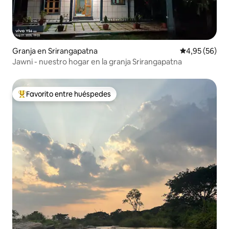
Granja en Srirangapatna
Calificación p
4,95 (56)
Jawni - nuestro hogar en la granja Srirangapatna
Favorito entre huéspedes
Favorito entre los huéspedes más destacados