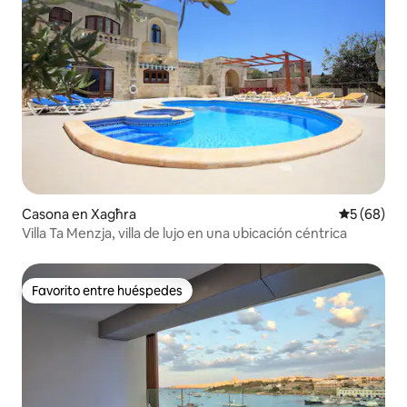
Casona en Xagħra
Calificaci
5 (68)
Villa Ta Menzja, villa de lujo en una ubicación céntrica
Favorito entre huéspedes
Favorito entre huéspedes