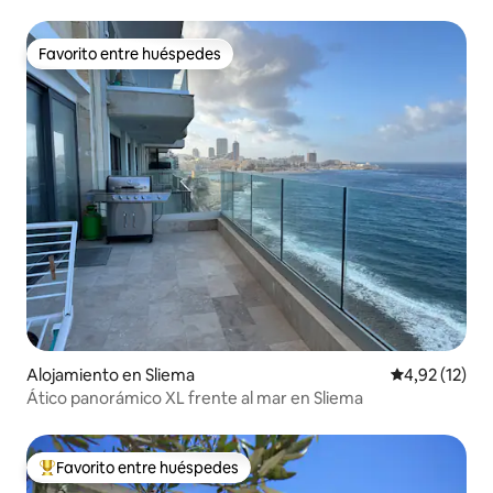
Favorito entre huéspedes
Favorito entre huéspedes
Alojamiento en Sliema
Calificación 
4,92 (12)
Ático panorámico XL frente al mar en Sliema
Favorito entre huéspedes
Favorito entre los huéspedes más destacados