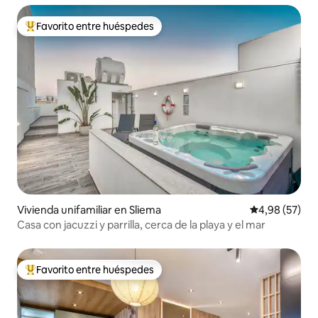
Favorito entre huéspedes
Favorito entre los huéspedes más destacados
Vivienda unifamiliar en Sliema
Calificación p
4,98 (57)
Casa con jacuzzi y parrilla, cerca de la playa y el mar
Favorito entre huéspedes
Favorito entre los huéspedes más destacados