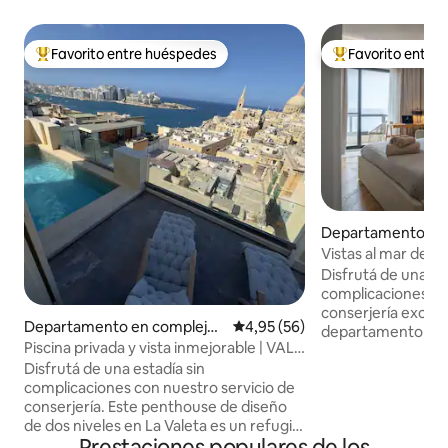
Favorito entre huéspedes
Favorito entre
Favorito entre los huéspedes más destacados
Favorito entre l
Departamento en 
Vistas al mar desd
habitaciones | QU
Disfrutá de una es
complicaciones co
conserjería exclus
Departamento en complejo r
Calificación promedio: 4,95 de 
4,95 (56)
departamento de 1
esidencial en Valletta
Piscina privada y vista inmejorable | VAL
en el corazón de 
by Homega
Disfrutá de una estadía sin
para quienes valora
complicaciones con nuestro servicio de
ritmo relajante del
conserjería. Este penthouse de diseño
habitaciones tiene
de dos niveles en La Valeta es un refugio
ininterrumpidas a
Prestaciones populares de los
tranquilo donde el patrimonio se
dos balcones priva