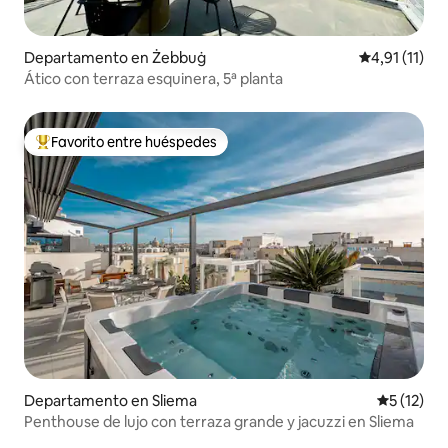
Departamento en Żebbuġ
Calificación 
4,91 (11)
Ático con terraza esquinera, 5ª planta
Favorito entre huéspedes
Favorito entre los huéspedes más destacados
Departamento en Sliema
Calificaci
5 (12)
Penthouse de lujo con terraza grande y jacuzzi en Sliema