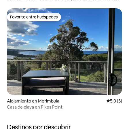
Favorito entre huéspedes
Favorito entre huéspedes
Alojamiento en Merimbula
Calificació
5,0 (5)
Casa de playa en Pikes Point
Destinos por descubrir