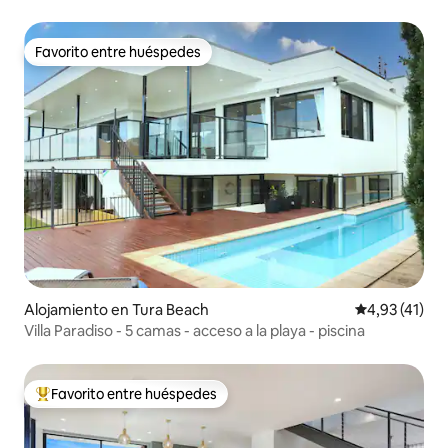
Favorito entre huéspedes
Favorito entre huéspedes
Alojamiento en Tura Beach
Calificación 
4,93 (41)
Villa Paradiso - 5 camas - acceso a la playa - piscina
Favorito entre huéspedes
Favorito entre los huéspedes más destacados