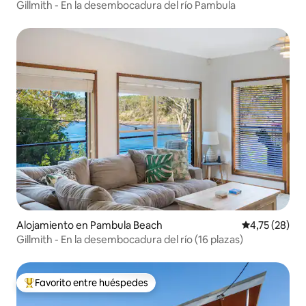
Gillmith - En la desembocadura del río Pambula
Alojamiento en Pambula Beach
Calificación 
4,75 (28)
Gillmith - En la desembocadura del río (16 plazas)
Favorito entre huéspedes
Favorito entre los huéspedes más destacados