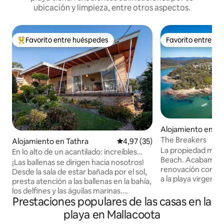
ubicación y limpieza, entre otros aspectos.
Favorito entre huéspedes
Favorito entre h
Favorito entre los huéspedes más destacados
Favorito entre h
Alojamiento en P
ch
The Breakers
Alojamiento en Tathra
Calificación promedio: 4,97 de 
4,97 (35)
La propiedad mejo
En lo alto de un acantilado: increíbles
Beach. Acabamos 
vistas a la costa y al mar
¡Las ballenas se dirigen hacia nosotros!
renovación comple
Desde la sala de estar bañada por el sol,
a la playa virgen d
presta atención a las ballenas en la bahía,
sin cruzar ninguna
los delfines y las águilas marinas.
dormitorios (uno 
Prestaciones populares de las casas en la
'Clifftop' es una casa retro especial de los
individuales, 4 lite
años 60 justo encima de la hermosa
playa en Mallacoota
totalmente funcio
playa de Tathra con unas vistas