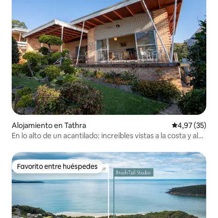
Alojamiento en Tathra
Calificación 
4,97 (35)
En lo alto de un acantilado: increíbles vistas a la costa y al
mar
Favorito entre huéspedes
Favorito entre huéspedes