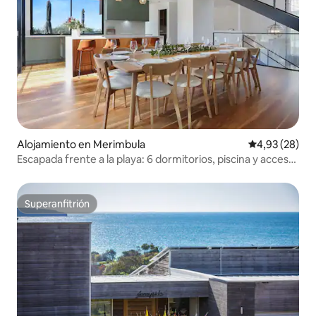
Alojamiento en Merimbula
Calificación p
4,93 (28)
Escapada frente a la playa: 6 dormitorios, piscina y acceso
a la playa
Superanfitrión
Superanfitrión