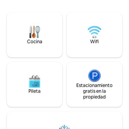
lavavajillas. Baño
inmejorables de la costa y el océano. Los
suite. Amplio sal
techos de pino ciprus altos, los
pantalla plana y 
accesorios retro, el aspecto soleado y el
con increíbles vista
refugio de los vientos dominantes le dan
que se abren a un
a Clifftop su estilo único, dejando a los
barbacoa de gas. 
huéspedes con recuerdos duraderos.
independiente con
Clifftop es mantenido con cariño por
Wifi gratuito. Libr
nosotros (Chris y Bruce) para que tu
Cocina
Wifi
estancia sea especial.
Estacionamiento
Pileta
gratis en la
propiedad