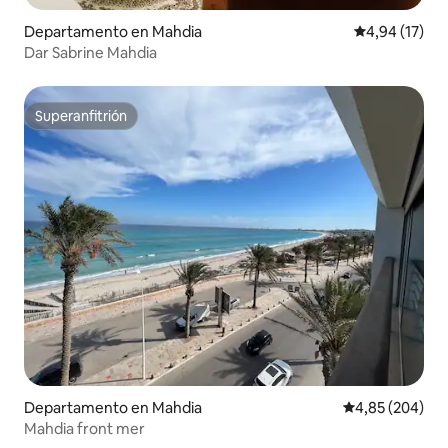
Departamento en Mahdia
Calificación 
4,94 (17)
Dar Sabrine Mahdia
Superanfitrión
Superanfitrión
Departamento en Mahdia
Calificación pr
4,85 (204)
Mahdia front mer