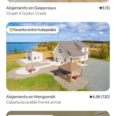
Alojamiento en Gaspereaux
Calificac
5 (5)
Chalet 4 Oyster Creek
Favorito entre huéspedes
Favorito entre los huéspedes más destacados
Alojamiento en Merigomish
Calificación pr
4,96 (120)
Cabaña accesible frente al mar